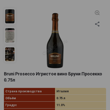
Bruni Prosecco Игристое вино Бруни Просекко
0.75л
Страна производства
Италия
Объём
0.75 л
Градус
11.0%