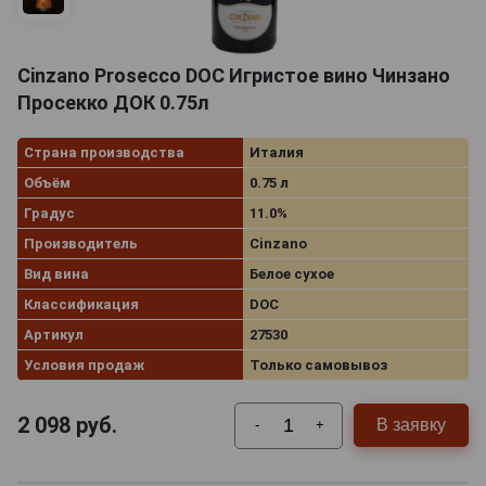
Cinzano Prosecco DOC Игристое вино Чинзано
Просекко ДОК 0.75л
Страна производства
Италия
Объём
0.75 л
Градус
11.0%
Производитель
Cinzano
Вид вина
Белое сухое
Классификация
DOC
Артикул
27530
Условия продаж
Только самовывоз
2 098
руб.
В заявку
-
+