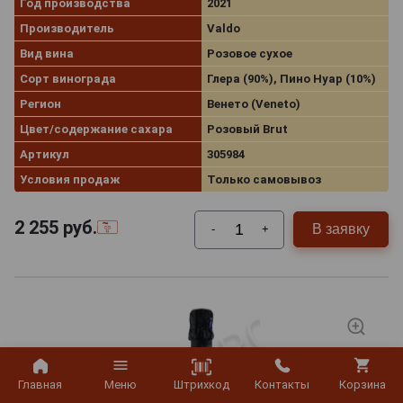
Год производства
2021
Производитель
Valdo
Вид вина
Розовое сухое
Сорт винограда
Глера (90%), Пино Нуар (10%)
Регион
Венето (Veneto)
Цвет/содержание сахара
Розовый Brut
Артикул
305984
Условия продаж
Только самовывоз
2 255
руб.
В заявку
-
+
Штрихкод
Главная
Меню
Контакты
Корзина