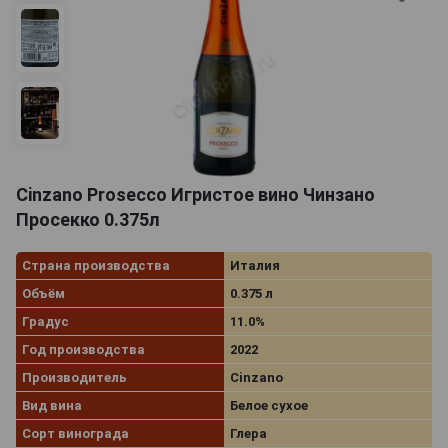
Cinzano Prosecco Игристое вино Чинзано
Просекко 0.375л
Страна производства
Италия
Объём
0.375 л
Градус
11.0%
Год производства
2022
Производитель
Cinzano
Вид вина
Белое сухое
Сорт винограда
Глера