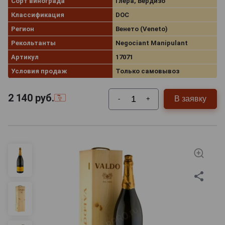
Сорт винограда
Глера, Вердизо
Классификация
DOC
Регион
Венето (Veneto)
Рекольтанты
Negociant Manipulant
Артикул
17071
Условия продаж
Только самовывоз
2 140
руб.
В заявку
-
+