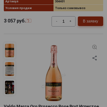
Артикул
304401
Условия продаж
Только самовывоз
3 057
руб.
В заявку
-
+
Valdo Marca Oro Prosecco Rose Brut Игристое