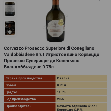
Corvezzo Prosecco Superiore di Conegliano
Valdobbiadene Brut Игристое вино Корвеццо
Просекко Супериоре ди Конельяно
Вальдоббьядене 0.75л
Страна производства
Италия
Объём
0.75 л
Градус
11.0%
Год производства
2025
Производитель
Сочьета Агрикола Ф.лли
Корвеццо С.Р.Л.