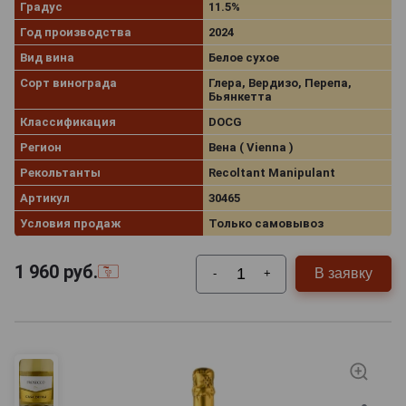
Градус
11.5%
Год производства
2024
Вид вина
Белое сухое
Сорт винограда
Глера, Вердизо, Перепа,
Бьянкетта
Классификация
DOCG
Регион
Вена ( Vienna )
Рекольтанты
Recoltant Manipulant
Артикул
30465
Условия продаж
Только самовывоз
1 960
руб.
В заявку
-
+