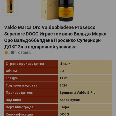
Valdo Marca Oro Valdobbiadene Prosecco
Superiore DOCG Игристое вино Вальдо Марка
Оро Вальдоббьядене Просекко Супериори
ДОКГ 3л в подарочной упаковке
5
1 отзыв
Страна производства
Италия
Объём
3 л
Градус
11.0%
Год производства
2024
Производитель
Spumanti Valdo S.R.L.
Вид вина
Белое сухое
Сорт винограда
Глера
Классификация
DOCG