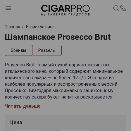
Главная
Игристое вино
Шампанское Prosecco Brut
Бренды
Разделы
Prosecco Brut - самый сухой вариант игристого
итальянского вина, который содержит минимальное
количество сахара — не более 12 г/л. Это одна из
наиболее популярных и распространенных версий
Просекко. Благодаря максимально заниженному
количеству сахара букет напитка раскрывается
полноценным образом и демонстрирует все
Читать дальше
достоинства виноградного сорта. Подобный эффект
достигается только при четком соблюдении всех
Цена
правил производства. Просекко Брют
демонстрирует чистый, тонкий аромат с