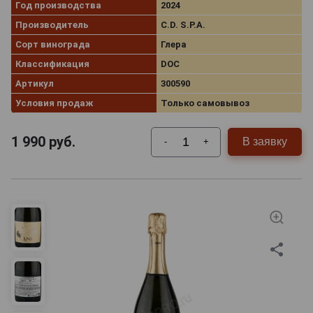
Год производства
2024
Производитель
C.D. S.P.A.
Сорт винограда
Глера
Классификация
DOC
Артикул
300590
Условия продаж
Только самовывоз
1 990
руб.
В заявку
-
+