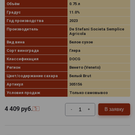
Объём
0.75 л
Градус
11.0%
Год производства
2023
Производитель
De Stefani Societa Semplice
Agricola
Вид вина
Белое сухое
Сорт винограда
Глера
Классификация
DOCG
Регион
Венето (Veneto)
Цвет/содержание сахара
Белый Brut
Артикул
305156
Условия продаж
Только самовывоз
4 409
руб.
В заявку
-
+