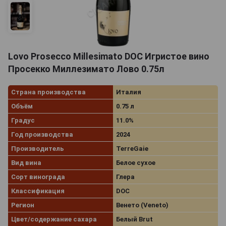
Lovo Prosecco Millesimato DOC Игристое вино
Просекко Миллезимато Лово 0.75л
Страна производства
Италия
Объём
0.75 л
Градус
11.0%
Год производства
2024
Производитель
TerreGaie
Вид вина
Белое сухое
Сорт винограда
Глера
Классификация
DOC
Регион
Венето (Veneto)
Цвет/содержание сахара
Белый Brut