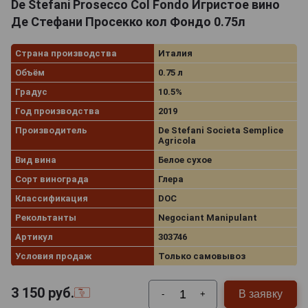
De Stefani Prosecco Col Fondo Игристое вино
Де Стефани Просекко кол Фондо 0.75л
Страна производства
Италия
Объём
0.75 л
Градус
10.5%
Год производства
2019
Производитель
De Stefani Societa Semplice
Agricola
Вид вина
Белое сухое
Сорт винограда
Глера
Классификация
DOC
Рекольтанты
Negociant Manipulant
Артикул
303746
Условия продаж
Только самовывоз
3 150
руб.
В заявку
-
+