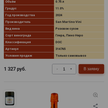
Объём
0.75 л
Градус
11.0%
Год производства
2024
Производитель
San Martino Vini
Вид вина
Розовое сухое
Сорт винограда
Глера, Пино Неро
Классификация
DOC
Артикул
314765
Условия продаж
Только самовывоз
1 327
руб.
В заявку
-
+