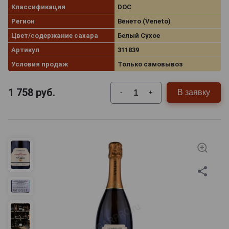
Классификация
DOC
Регион
Венето (Veneto)
Цвет/содержание сахара
Белый Сухое
Артикул
311839
Условия продаж
Только самовывоз
1 758
руб.
В заявку
-
+