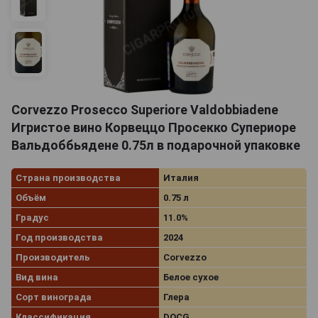
Corvezzo Prosecco Superiore Valdobbiadene
Игристое вино Корвеццо Просекко Супериоре
Вальдоббьядене 0.75л в подарочной упаковке
Страна производства
Италия
Объём
0.75 л
Градус
11.0%
Год производства
2024
Производитель
Corvezzo
Вид вина
Белое сухое
Сорт винограда
Глера
Классификация
DOCG