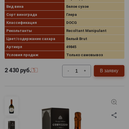
Вид вина
Белое сухое
Сорт винограда
Глера
Классификация
DOCG
Рекольтанты
Recoltant Manipulant
Цвет/содержание сахара
Белый Brut
Артикул
49845
Условия продаж
Только самовывоз
2 430
руб.
В заявку
-
+