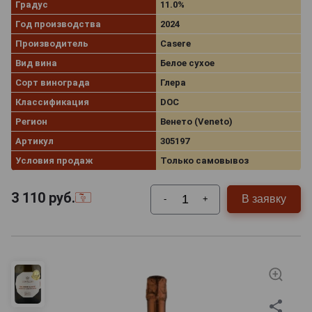
Градус
11.0%
Год производства
2024
Производитель
Casere
Вид вина
Белое сухое
Сорт винограда
Глера
Классификация
DOC
Регион
Венето (Veneto)
Артикул
305197
Условия продаж
Только самовывоз
3 110
руб.
В заявку
-
+