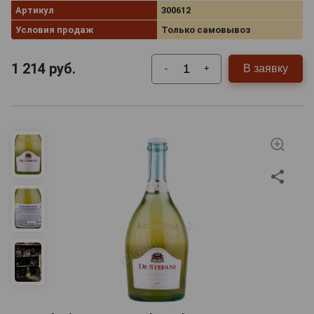
Артикул
300612
Условия продаж
Только самовывоз
1 214
руб.
В заявку
-
+