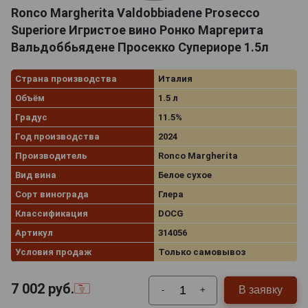
Ronco Margherita Valdobbiadene Prosecco
Superiore Игристое вино Ронко Маргерита
Вальдоббьядене Просекко Супериоре 1.5л
Страна производства
Италия
Объём
1.5 л
Градус
11.5%
Год производства
2024
Производитель
Ronco Margherita
Вид вина
Белое сухое
Сорт винограда
Глера
Классификация
DOCG
Артикул
314056
Условия продаж
Только самовывоз
7 002
руб.
В заявку
-
+