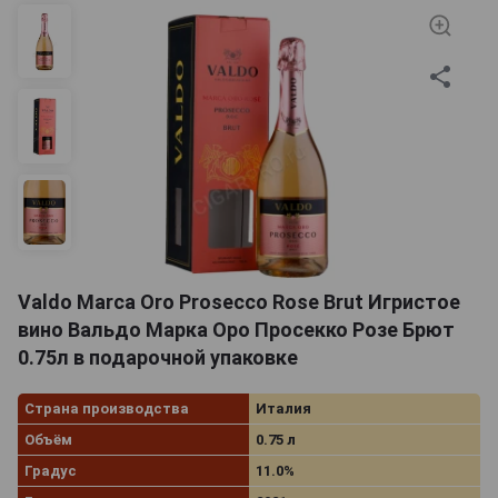
Valdo Marca Oro Prosecco Rose Brut Игристое
вино Вальдо Марка Оро Просекко Розе Брют
0.75л в подарочной упаковке
Страна производства
Италия
Объём
0.75 л
Градус
11.0%