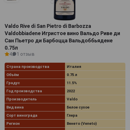
Valdo Rive di San Pietro di Barbozza
Valdobbiadene Игристое вино Вальдо Риве ди
Сан Пьетро ди Барбоцца Вальдоббьядене
0.75л
4
1 отзыв
Страна производства
Италия
Объём
0.75 л
Градус
11.5%
Год производства
2022
Производитель
Valdo
Вид вина
Белое сухое
Сорт винограда
Глера
Регион
Венето (Veneto)