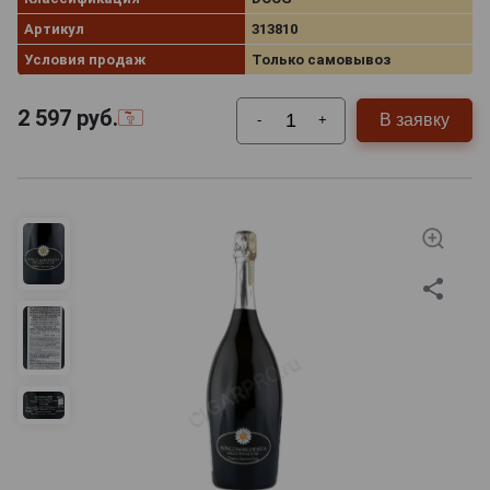
Артикул
313810
Условия продаж
Только самовывоз
2 597
руб.
В заявку
-
+