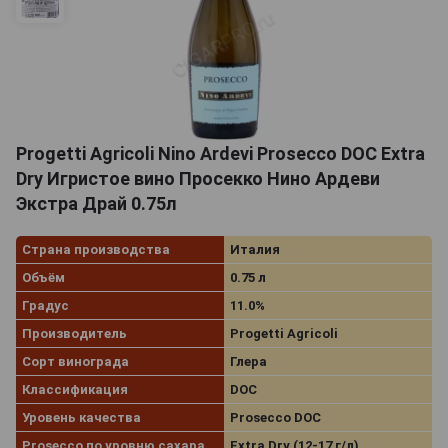
Progetti Agricoli Nino Ardevi Prosecco DOC Extra
Dry Игристое вино Просекко Нино Ардеви
Экстра Драй 0.75л
Страна производства
Италия
Объём
0.75 л
Градус
11.0%
Производитель
Progetti Agricoli
Сорт винограда
Глера
Классификация
DOC
Уровень качества
Prosecco DOC
Prosecco по уровню сахара
Extra Dry (12-17 г/л)