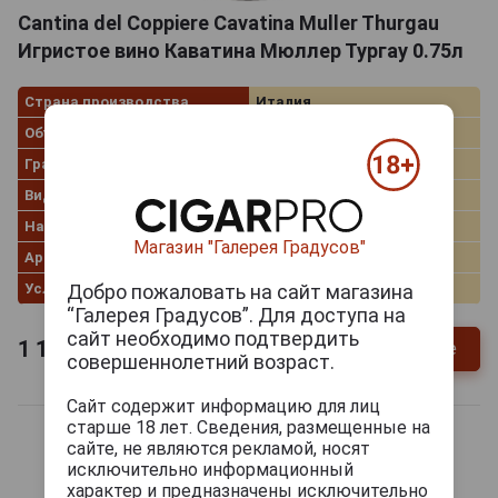
Cantina del Coppiere Cavatina Muller Thurgau
Игристое вино Каватина Мюллер Тургау 0.75л
Страна производства
Италия
Объём
0.75 л
Градус
11.0%
Вид вина
Белое сухое
Наименование
Spumante
Магазин "Галерея Градусов"
Артикул
37993
Условия продаж
Только самовывоз
Добро пожаловать на сайт магазина
“Галерея Градусов”. Для доступа на
сайт необходимо подтвердить
1 170
руб.
Уточнить цену и наличие
совершеннолетний возраст.
Сайт содержит информацию для лиц
старше 18 лет. Сведения, размещенные на
сайте, не являются рекламой, носят
исключительно информационный
характер и предназначены исключительно