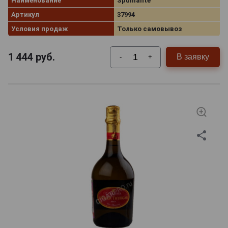
Наименование
Spumante
Артикул
37994
Условия продаж
Только самовывоз
1 444
руб.
В заявку
-
+