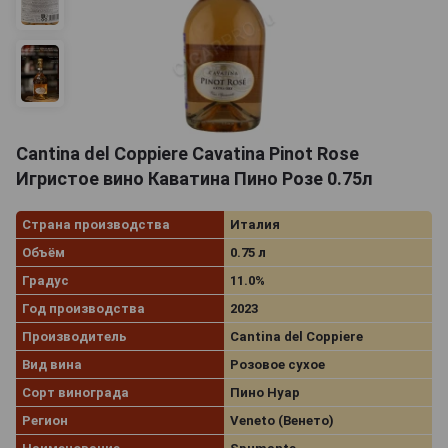
Cantina del Coppiere Cavatina Pinot Rose
Игристое вино Каватина Пино Розе 0.75л
Страна производства
Италия
Объём
0.75 л
Градус
11.0%
Год производства
2023
Производитель
Cantina del Coppiere
Вид вина
Розовое сухое
Сорт винограда
Пино Нуар
Регион
Veneto (Венето)