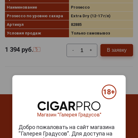
Наименование
Prosecco
Prosecco по уровню сахара
Extra Dry (12-17 г/л)
Артикул
82885
Условия продаж
Только самовывоз
1 394
руб.
В заявку
-
+
Магазин "Галерея Градусов"
Добро пожаловать на сайт магазина
Контакты
“Галерея Градусов”. Для доступа на