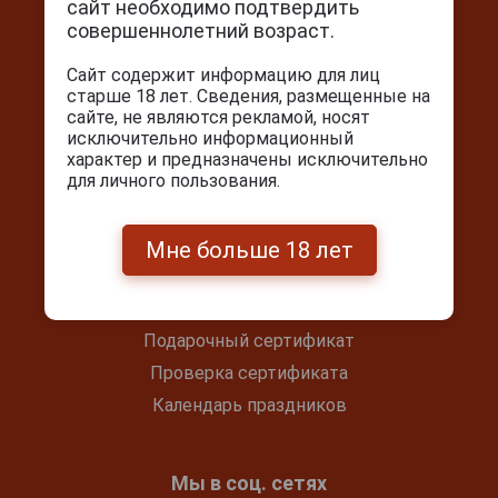
сайт необходимо подтвердить
г. Москва, Серпуховский вал, д. 5
совершеннолетний возраст.
Ежедневно с 10:00 до 22:00
Сайт содержит информацию для лиц
+7(495) 644-59-95
старше 18 лет. Сведения, размещенные на
сайте, не являются рекламой, носят
info@cigarpro.ru
исключительно информационный
характер и предназначены исключительно
для личного пользования.
Покупателям
Контакты
Мне больше 18 лет
Покупка и оплата
Блог
Подарочный сертификат
Проверка сертификата
Календарь праздников
Мы в соц. сетях