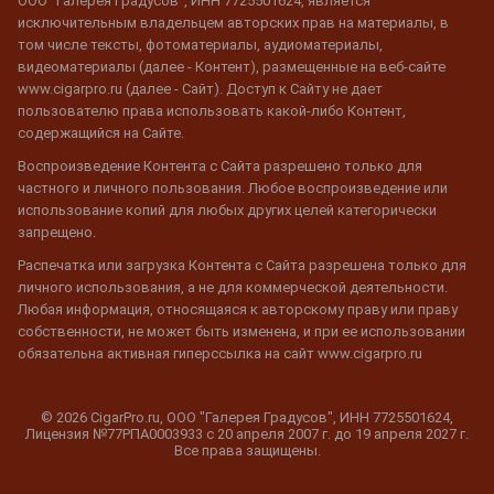
ООО "Галерея Градусов", ИНН 7725501624, является
исключительным владельцем авторских прав на материалы, в
том числе тексты, фотоматериалы, аудиоматериалы,
видеоматериалы (далее - Контент), размещенные на веб-сайте
www.cigarpro.ru (далее - Сайт). Доступ к Сайту не дает
пользователю права использовать какой-либо Контент,
содержащийся на Сайте.
Воспроизведение Контента с Сайта разрешено только для
частного и личного пользования. Любое воспроизведение или
использование копий для любых других целей категорически
запрещено.
Распечатка или загрузка Контента с Сайта разрешена только для
личного использования, а не для коммерческой деятельности.
Любая информация, относящаяся к авторскому праву или праву
собственности, не может быть изменена, и при ее использовании
обязательна активная гиперссылка на сайт www.cigarpro.ru
© 2026 CigarPro.ru, ООО "Галерея Градусов", ИНН 7725501624,
Лицензия №77РПА0003933 c 20 апреля 2007 г. до 19 апреля 2027 г.
Все права защищены.