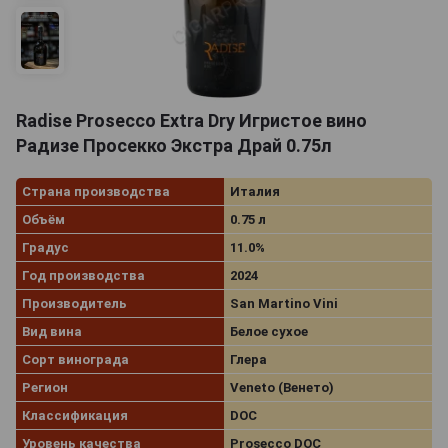
Radise Prosecco Extra Dry Игристое вино
Радизе Просекко Экстра Драй 0.75л
Страна производства
Италия
Объём
0.75 л
Градус
11.0%
Год производства
2024
Производитель
San Martino Vini
Вид вина
Белое сухое
Сорт винограда
Глера
Регион
Veneto (Венето)
Классификация
DOC
Уровень качества
Prosecco DOC