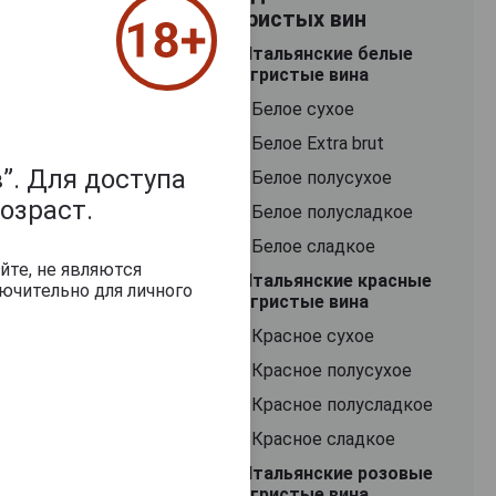
игристых вин
Итальянские белые
игристые вина
Белое сухое
Белое Extra brut
”. Для доступа
Белое полусухое
озраст.
Белое полусладкое
Белое сладкое
йте, не являются
Итальянские красные
ючительно для личного
игристые вина
Красное сухое
Красное полусухое
Красное полусладкое
Красное сладкое
Итальянские розовые
игристые вина