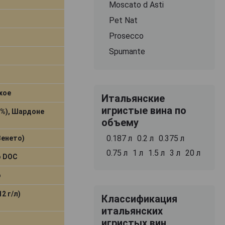
Moscato d Asti
Pet Nat
Prosecco
Spumante
хое
Итальянские
игристые вина по
5%), Шардоне
объему
0.187 л
0.2 л
0.375 л
Венето)
0.75 л
1 л
1.5 л
3 л
20 л
o DOC
o
12 г/л)
Классификация
итальянских
игристых вин