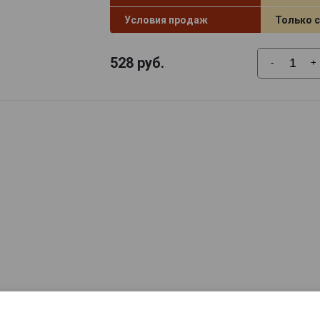
Условия продаж
Только 
528
руб.
-
+