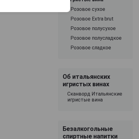
Розовое сухое
Розовое Extra brut
Розовое полусухое
Розовое полусладкое
Розовое сладкое
Об итальянских
игристых винах
Сканворд Итальянские
игристые вина
Безалкогольные
спиртные напитки