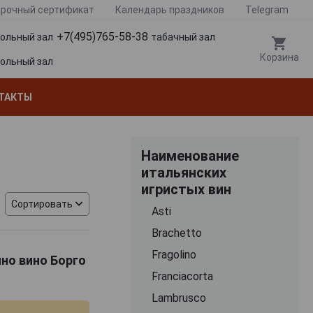
рочный сертификат
Календарь праздников
Telegram
+7(495)765-58-38
гольный зал
табачный зал
Корзина
гольный зал
ТАКТЫ
Наименование
итальянских
игристых вин
Сортировать
Asti
Brachetto
Fragolino
ино вино Борго
Franciacorta
Lambrusco