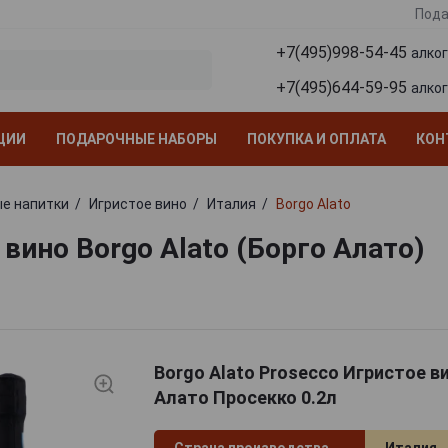
Пода
+7(495)998-54-45
алко
+7(495)644-59-95
алко
ЦИИ
ПОДАРОЧНЫЕ НАБОРЫ
ПОКУПКА И ОПЛАТА
КОН
е напитки
Игристое вино
Италия
Borgo Alato
вино Borgo Alato (Борго Алато)
Borgo Alato Prosecco Игристое в
Алато Просекко 0.2л
Страна производства
Италия