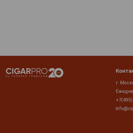
Case Paolin
Castello Longobardo
Castello di Tassarolo
Cavatina
Cecilia Beretta
Ceretto
Cherubini
Chiarli
Конта
Cielo e Terra
г. Моск
Cinzano
Ежеднев
Cocchi
+7(495)
Col Vetoraz
info@cig
Colle Belvedere
Collinobili