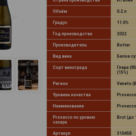
Объём
0.2 л
Градус
11.0%
Год производства
2022
Производитель
Botter
Вид вина
Белое су
Сорт винограда
Глера (8
(15%)
Регион
Veneto (
Уровень качества
Prosecc
Наименование
Prosecc
Prosecco по уровню
Brut (до 
сахара
Артикул
310458