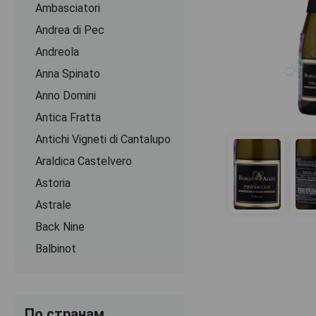
Ambasciatori
Andrea di Pec
Andreola
Anna Spinato
Anno Domini
Antica Fratta
Antichi Vigneti di Cantalupo
Araldica Castelvero
Astoria
Astrale
Back Nine
Balbinot
Banfi
Bartenurа
По странам
Bellavista