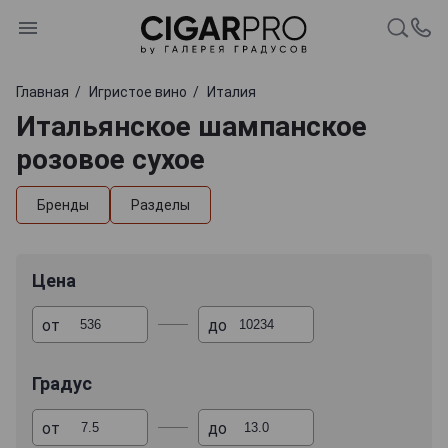
Главная
Игристое вино
Италия
Итальянское шампанское
розовое сухое
Бренды
Разделы
Цена
от
до
Градус
от
до