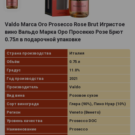
Valdo Marca Oro Prosecco Rose Brut Игристое
вино Вальдо Марка Оро Просекко Розе Брют
0.75л в подарочной упаковке
Страна производства
Италия
Объём
0.75 л
Градус
11.0%
Год производства
2021
Производитель
Valdo
Вид вина
Розовое сухое
Сорт винограда
Глера (90%), Пино Нуар (10%)
Регион
Veneto (Венето)
Уровень качества
Prosecco DOC
Наименование
Prosecco