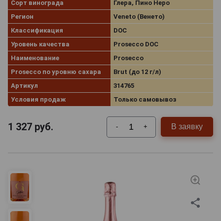
Сорт винограда
Глера, Пино Неро
Регион
Veneto (Венето)
Классификация
DOC
Уровень качества
Prosecco DOC
Наименование
Prosecco
Prosecco по уровню сахара
Brut (до 12 г/л)
Артикул
314765
Условия продаж
Только самовывоз
1 327
руб.
В заявку
-
+