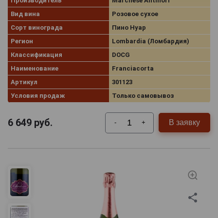
Производитель
Marchese Antinori
Вид вина
Розовое сухое
Сорт винограда
Пино Нуар
Регион
Lombardia (Ломбардия)
Классификация
DOCG
Наименование
Franciacorta
Артикул
301123
Условия продаж
Только самовывоз
6 649
руб.
В заявку
-
+