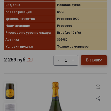
Вид вина
Розовое сухое
Классификация
DOC
Уровень качества
Prosecco DOC
Наименование
Prosecco
Prosecco по уровню сахара
Brut (до 12 г/л)
Артикул
305982
Условия продаж
Только самовывоз
2 259
руб.
В заявку
-
+