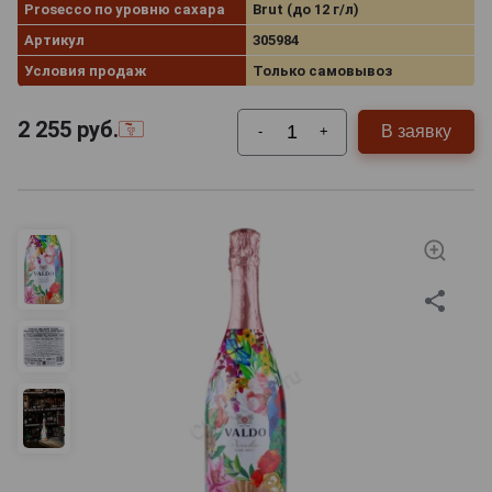
Prosecco по уровню сахара
Brut (до 12 г/л)
Артикул
305984
Условия продаж
Только самовывоз
2 255
руб.
В заявку
-
+