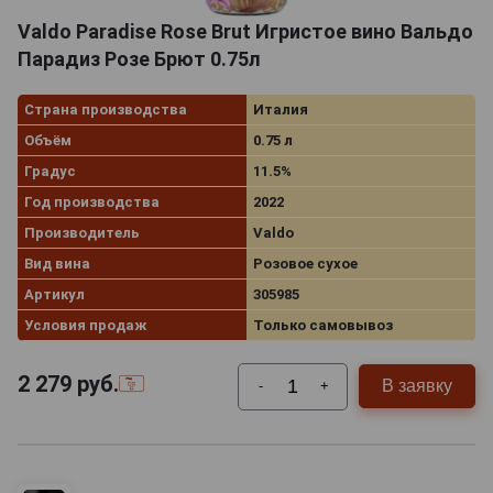
Valdo Paradise Rose Brut Игристое вино Вальдо
Парадиз Розе Брют 0.75л
Страна производства
Италия
Объём
0.75 л
Градус
11.5%
Год производства
2022
Производитель
Valdo
Вид вина
Розовое сухое
Артикул
305985
Условия продаж
Только самовывоз
2 279
руб.
В заявку
-
+