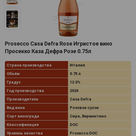
Prosecco Casa Defra Rose Игристое вино
Просекко Каза Дефра Розе 0.75л
Страна производства
Италия
Объём
0.75 л
Градус
12.0%
Год производства
2024
Производитель
Casa Defra
Вид вина
Розовое сухое
Сорт винограда
Сира, Верментино
Классификация
DOC
Уровень качества
Prosecco DOC