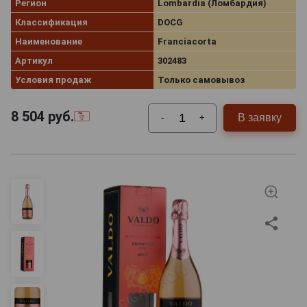
Регион
Lombardia (Ломбардия)
Классификация
DOCG
Наименование
Franciacorta
Артикул
302483
Условия продаж
Только самовывоз
8 504
руб.
В заявку
-
+