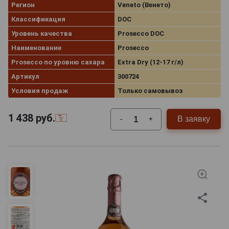
Регион
Veneto (Венето)
Классификация
DOC
Уровень качества
Prosecco DOC
Наименование
Prosecco
Prosecco по уровню сахара
Extra Dry (12-17 г/л)
Артикул
300724
Условия продаж
Только самовывоз
1 438
руб.
В заявку
-
+