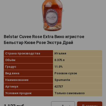
Belstar Cuvee Rose Extra Вино игристое
Бельстар Кюве Розе Экстра Драй
Страна производства
Италия
Объём
0.375 л
Градус
11.0%
Вид вина
Розовое сухое
Наименование
Spumante
Артикул
42737
Условия продаж
Только самовывоз