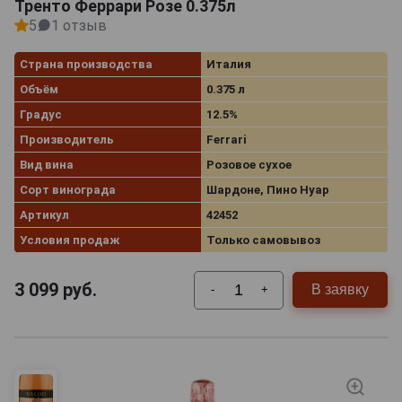
Тренто Феррари Розе 0.375л
5
1 отзыв
Страна производства
Италия
Объём
0.375 л
Градус
12.5%
Производитель
Ferrari
Вид вина
Розовое сухое
Сорт винограда
Шардоне, Пино Нуар
Артикул
42452
Условия продаж
Только самовывоз
3 099
руб.
В заявку
-
+