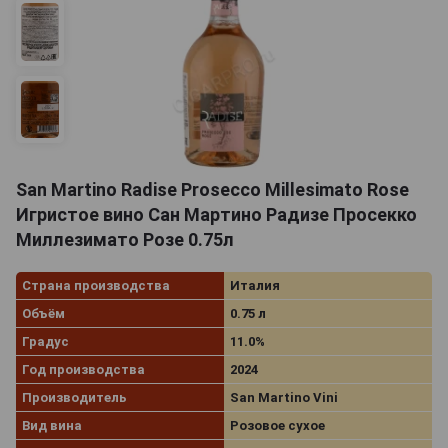
San Martino Radise Prosecco Millesimato Rose
Игристое вино Сан Мартино Радизе Просекко
Миллезимато Розе 0.75л
Страна производства
Италия
Объём
0.75 л
Градус
11.0%
Год производства
2024
Производитель
San Martino Vini
Вид вина
Розовое сухое