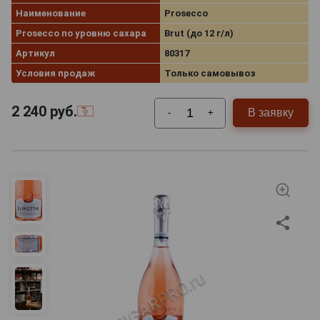
Наименование
Prosecco
Prosecco по уровню сахара
Brut (до 12 г/л)
Артикул
80317
Условия продаж
Только самовывоз
2 240
руб.
В заявку
-
+