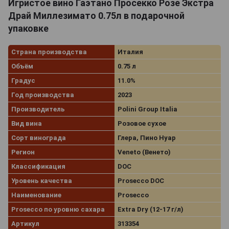
Игристое вино Гаэтано Просекко Розе Экстра
Драй Миллезимато 0.75л в подарочной
упаковке
Страна производства
Италия
Объём
0.75 л
Градус
11.0%
Год производства
2023
Производитель
Polini Group Italia
Вид вина
Розовое сухое
Сорт винограда
Глера, Пино Нуар
Регион
Veneto (Венето)
Классификация
DOC
Уровень качества
Prosecco DOC
Наименование
Prosecco
Prosecco по уровню сахара
Extra Dry (12-17 г/л)
Артикул
313354