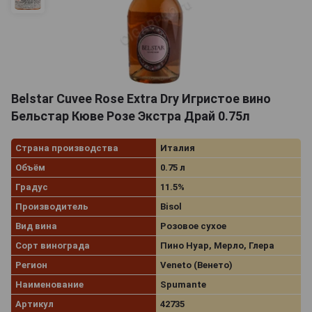
Belstar Cuvee Rose Extra Dry Игристое вино
Бельстар Кюве Розе Экстра Драй 0.75л
Страна производства
Италия
Объём
0.75 л
Градус
11.5%
Производитель
Bisol
Вид вина
Розовое сухое
Сорт винограда
Пино Нуар, Мерло, Глера
Регион
Veneto (Венето)
Наименование
Spumante
Артикул
42735