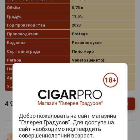
Объём
0.75 л
Градус
11.5%
Год производства
2023
Производитель
Bottega
Вид вина
Розовое сухое
Сорт винограда
Пино Неро
Регион
Veneto (Венето)
Наименование
Spumante
Артикул
83185
Условия продаж
Только самовывоз
4 929
руб.
Магазин "Галерея Градусов"
В заявку
-
+
Добро пожаловать на сайт магазина
“Галерея Градусов”. Для доступа на
сайт необходимо подтвердить
совершеннолетний возраст.