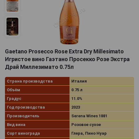
Gaetano Prosecco Rose Extra Dry Millesimato
Игристое вино Гаэтано Просекко Розе Экстра
Драй Миллезимато 0.75л
Страна производства
Италия
Объём
0.75 л
Градус
11.0%
Год производства
2023
Производитель
Serena Wines 1881
Вид вина
Розовое сухое
Сорт винограда
Глера, Пино Нуар