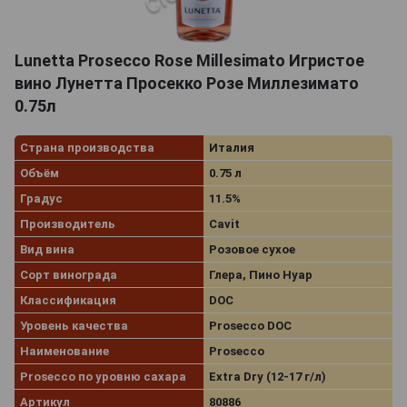
Lunetta Prosecco Rose Millesimato Игристое
вино Лунетта Просекко Розе Миллезимато
0.75л
Страна производства
Италия
Объём
0.75 л
Градус
11.5%
Производитель
Cavit
Вид вина
Розовое сухое
Сорт винограда
Глера, Пино Нуар
Классификация
DOC
Уровень качества
Prosecco DOC
Наименование
Prosecco
Prosecco по уровню сахара
Extra Dry (12-17 г/л)
Артикул
80886