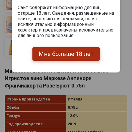
Сайт содержит информацию для лиц
старше 18 лет. Сведения, размещенные на
сайте, не являются рекламой, носят
исключительно информационный
характер и предназначены исключительно
для личного пользования.
Мне больше 18 лет
Marchese Antinori Franciacorta Rose Brut
Игристое вино Маркезе Антинори
Франчиакорта Розе Брют 0.75л
Страна производства
Италия
Объём
0.75 л
Градус
12.0%
Год производства
2019