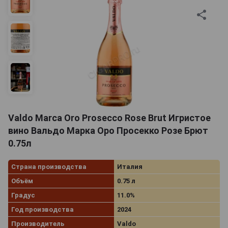
Valdo Marca Oro Prosecco Rose Brut Игристое
вино Вальдо Марка Оро Просекко Розе Брют
0.75л
Страна производства
Италия
Объём
0.75 л
Градус
11.0%
Год производства
2024
Производитель
Valdo