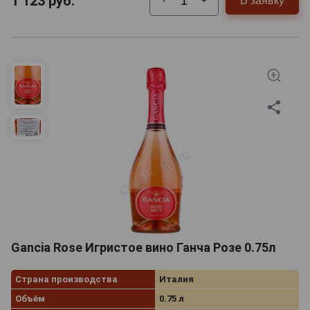
1 123
руб.
В заявку
-
+
Gancia Rose Игристое вино Ганча Розе 0.75л
Страна производства
Италия
Объём
0.75 л