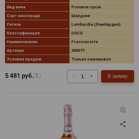
Вид вина
Розовое сухое
Сорт винограда
Шардоне
Регион
Lombardia (Ломбардия)
Классификация
DOCG
Наименование
Franciacorta
Артикул
308977
Условия продаж
Только самовывоз
5 481
руб.
В заявку
-
+