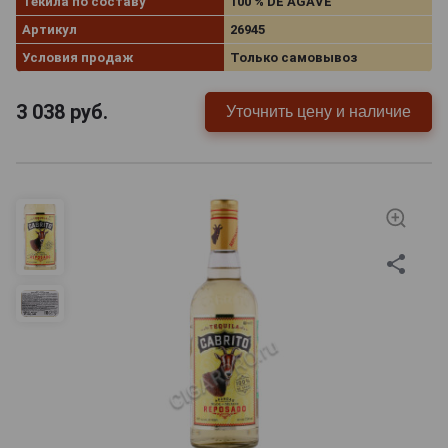
Текила по составу
100 % DE AGAVE
Артикул
26945
Условия продаж
Только самовывоз
3 038
руб.
Уточнить цену и наличие