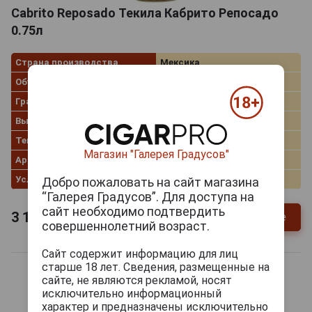
Cabrito Reposado Текила Кабрито Репосадо
0.75л
Страна производства
Мексика
Объём
0.75 л
Градус
40.0%
Выдержка
Reposado
Текила по составу
100 % DE AGAVE
Магазин "Галерея Градусов"
Артикул
26947
Условия продаж
Только самовывоз
Добро пожаловать на сайт магазина
“Галерея Градусов”. Для доступа на
сайт необходимо подтвердить
3 186
руб.
Уточнить цену и наличие
совершеннолетний возраст.
Сайт содержит информацию для лиц
старше 18 лет. Сведения, размещенные на
сайте, не являются рекламой, носят
исключительно информационный
характер и предназначены исключительно