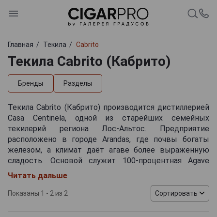
Главная
Текила
Cabrito
Текила Cabrito (Кабрито)
Бренды
Разделы
Текила Cabrito (Кабрито) производится дистиллерией
Casa Centinela, одной из старейших семейных
текилерий региона Лос-Альтос. Предприятие
расположено в городе Arandas, где почвы богаты
железом, а климат даёт агаве более выраженную
сладость. Основой служит 100-процентная Agave
Tequilana Weber Azul, выращиваемая на собственных и
Читать дальше
партнёрских полях высокогорья. Производство
сочетает традиционную термическую обработку
Показаны 1 - 2 из 2
Сортировать
сердцевины агавы, медленное дробление и
ферментацию на дрожжевых культурах,