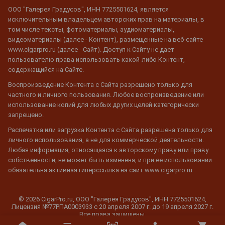
ООО "Галерея Градусов", ИНН 7725501624, является
исключительным владельцем авторских прав на материалы, в
том числе тексты, фотоматериалы, аудиоматериалы,
видеоматериалы (далее - Контент), размещенные на веб-сайте
www.cigarpro.ru (далее - Сайт). Доступ к Сайту не дает
пользователю права использовать какой-либо Контент,
содержащийся на Сайте.
Воспроизведение Контента с Сайта разрешено только для
частного и личного пользования. Любое воспроизведение или
использование копий для любых других целей категорически
запрещено.
Распечатка или загрузка Контента с Сайта разрешена только для
личного использования, а не для коммерческой деятельности.
Любая информация, относящаяся к авторскому праву или праву
собственности, не может быть изменена, и при ее использовании
обязательна активная гиперссылка на сайт www.cigarpro.ru
© 2026 CigarPro.ru, ООО "Галерея Градусов", ИНН 7725501624,
Лицензия №77РПА0003933 c 20 апреля 2007 г. до 19 апреля 2027 г.
Все права защищены.