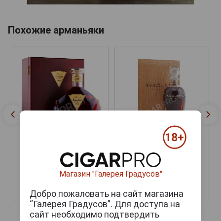
Похожие арманьяки
Armagnac Baron de
Armagnac Baron de
Lustrac 1944 years
Lustrac 1944 years
Арманьяк Барон Де
Арманьяк Барон Де
Люстрак 1944г 0.7л в
Люстрак 1944г 0.7л в
Магазин "Галерея Градусов"
деревянной упаковке
деревянной упаковке
Добро пожаловать на сайт магазина
106 805 руб.
229 982 руб.
“Галерея Градусов”. Для доступа на
сайт необходимо подтвердить