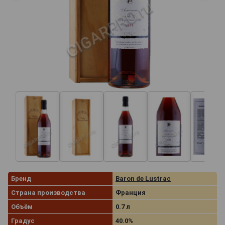
Бренд
Baron de Lustrac
Страна производства
Франция
Объём
0.7 л
Градус
40.0%