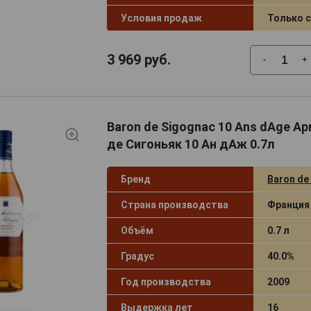
Условия продаж
Только 
3 969
руб.
-
+
Baron de Sigognac 10 Ans dAge А
де Сигоньяк 10 Ан дАж 0.7л
Бренд
Baron de
Страна производства
Франция
Объём
0.7 л
Градус
40.0%
Год производства
2009
Выдержка лет
16