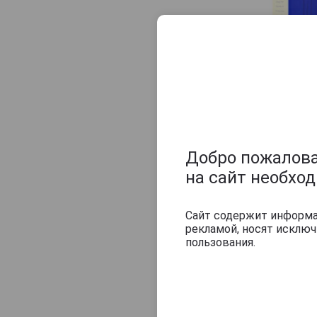
Veuve J.Goudoulin
Vincent Laterrade
Yvon Fourmoy
Добро пожаловат
на сайт необхо
Сайт содержит информац
рекламой, носят исклю
пользования.