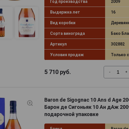
Год производства
2009
Выдержка лет
16
Вид коробки
Деревян
Сорта винограда
Бако Бла
Артикул
302882
Условия продаж
Только 
5 710
руб.
-
+
Baron de Sigognac 10 Ans d Age 2
Барон де Сигоньяк 10 Ан дАж 2009
подарочной упаковке
Бренд
Baron de