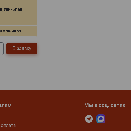
н,Уни-Блан
самовывоз
В заявку
елям
Мы в соц. сетях
 оплата