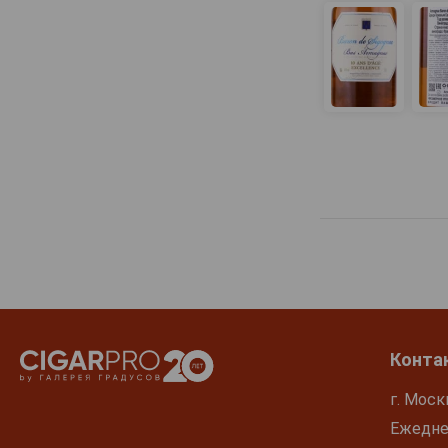
Конта
г. Моск
Ежеднев