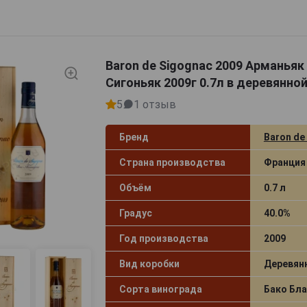
им: виноград дал насыщенные, структурные спирты, идеа
о выдерживания в дубовых бочках. Перегонка проводила
иках, что позволило сохранить тончайшие фруктовые и 
Baron de Sigognac 2009 Арманьяк
держки арманьяк 2009 года раскрывает глубокий, гармон
Сигоньяк 2009г 0.7л в деревянно
 с живыми нотами сухофруктов, миндаля и лёгкими 
довая мягкость, плавно переходящая в нюансы ванили 
5
1 отзыв
лоен: в нём переплетаются акценты спелой груши, инжир
ей. С каждым глотком проявляется больше тепла, постеп
Бренд
Baron de
карамелизированных орехов.
Страна производства
Франция
Объём
0.7 л
Градус
40.0%
Год производства
2009
Вид коробки
Деревян
Сорта винограда
Бако Бла