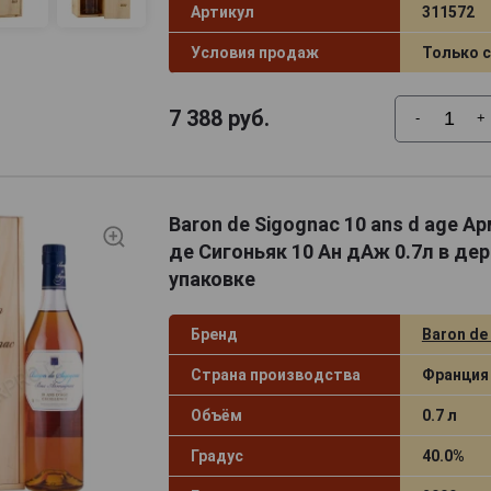
Артикул
311572
Условия продаж
Только 
7 388
руб.
-
+
Baron de Sigognac 10 ans d age А
де Сигоньяк 10 Ан дАж 0.7л в де
упаковке
Бренд
Baron de
Страна производства
Франция
Объём
0.7 л
Градус
40.0%