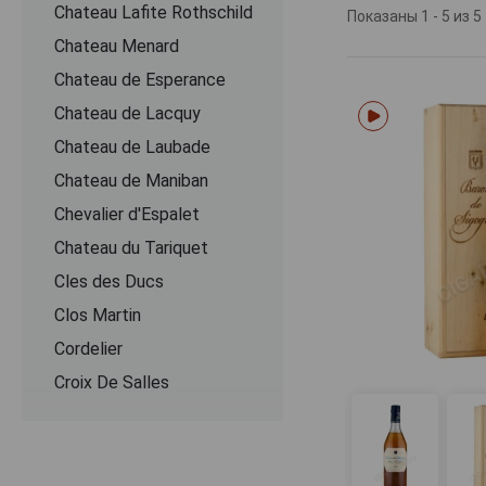
Chateau Lafite Rothschild
особенно высок
Показаны 1 - 5 из 5
для длительног
Chateau Menard
методом в аламб
Chateau de Esperance
Спустя годы вы
Chateau de Lacquy
Вкус округлый,
Chateau de Laubade
Чувствуется ме
богат и многос
Chateau de Maniban
хлеба и пряност
Chevalier d'Espalet
черты табака и 
Chаteau du Tariquet
Cles des Ducs
Clos Martin
Cordelier
Croix De Salles
Dartigalongue
De Pontiac
Delord