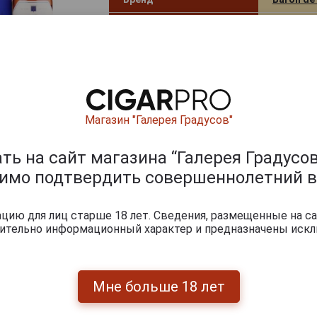
Страна производства
Франция
Объём
0.7 л
Градус
40.0%
Год производства
2009
Магазин "Галерея Градусов"
Выдержка лет
16
ь на сайт магазина “Галерея Градусов
Вид коробки
Картонн
димо подтвердить совершеннолетний в
Сорта винограда
Бако Бла
Артикул
302923
ию для лиц старше 18 лет. Сведения, размещенные на са
чительно информационный характер и предназначены искл
Условия продаж
Только 
4 936
руб.
-
+
Мне больше 18 лет