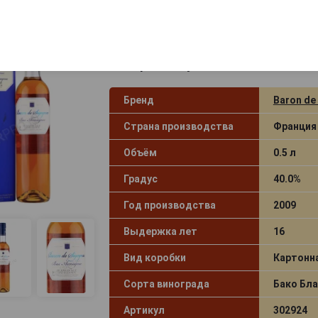
Baron de Segognac 10 Ans d Age 
Барон де Сигоньяк 10 Ан дАж 2009
подарочной упаковке
Бренд
Baron de
Страна производства
Франция
Объём
0.5 л
Градус
40.0%
Год производства
2009
Выдержка лет
16
Вид коробки
Картонн
Сорта винограда
Бако Бла
Артикул
302924