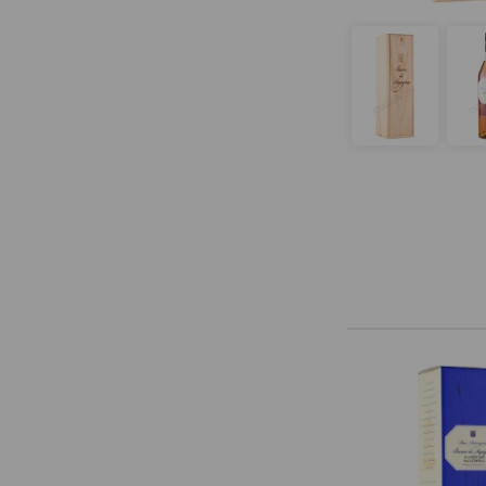
Maison Gelas
Marquis de Caussade
Marquis de Montesquiou
Marquis de Sauval
Monluc
Montal
Nismes Delclou
Prince d'Arignac
Saint Aubin
Saint-Christeau
Samalens Bas
Sempe
Tresor des Rois
Uby