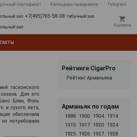
рочный сертификат
Календарь праздников
Telegram
+7(495)765-58-38
гольный зал
табачный зал
Корзина
гольный зал
ТАКТЫ
Рейтинги CigarPro
Рейтинг Арманьяка
ией гасконского
сезона. Для его
Бако Блан, Фоль
Арманьяк по годам
о и сухого лета,
ация обеспечила
1888
1900
1904
1914
 но потребовала
1915
1917
1920
1924
отность. Урожай
1925
1926
1927
1928
иалов оказалось