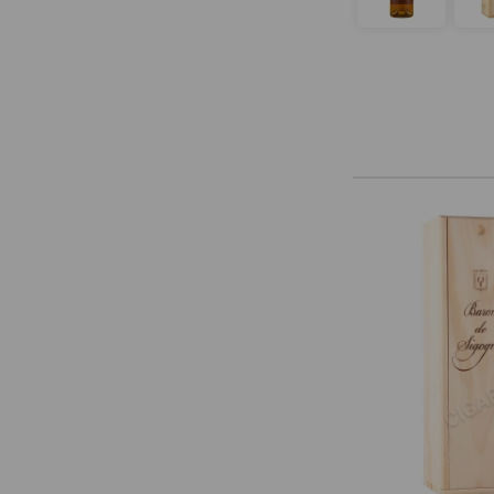
Domaine de Haubet
Francis Darroze
Henri d'Osne
Janneau
Jean Cave
Joy
Laballe
Laberdolive
Lafontan
Laguille
Larressingle
Laterrade
Les Comtes de Cadignan
Les Delices de Juliette