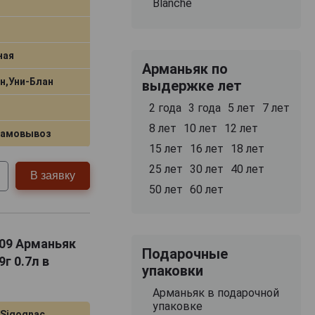
Blanche
ная
Арманьяк по
н,Уни-Блан
выдержке лет
2 года
3 года
5 лет
7 лет
8 лет
10 лет
12 лет
самовывоз
15 лет
16 лет
18 лет
25 лет
30 лет
40 лет
В заявку
50 лет
60 лет
009 Арманьяк
Подарочные
г 0.7л в
упаковки
Арманьяк в подарочной
упаковке
 Sigognac