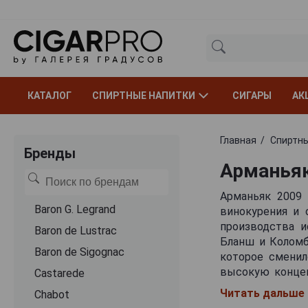
КАТАЛОГ
СПИРТНЫЕ НАПИТКИ
СИГАРЫ
АК
Главная
Спиртны
Бренды
Арманьяк
Арманьяк 2009 
Baron G. Legrand
винокурения и 
производства и
Baron de Lustrac
Бланш и Коломба
Baron de Sigognac
которое сменил
высокую концен
Castarede
внимательного 
Читать дальше
Chabot
был несколько 