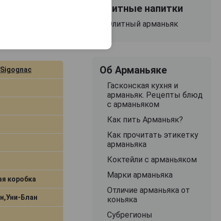
Элитные напитки
2009 Арманьяк
Элитный арманьяк
г 0.5л в
Об Арманьяке
 Sigognac
Гасконская кухня и
арманьяк. Рецепты блюд
с арманьяком
Как пить Арманьяк?
Как прочитать этикетку
арманьяка
Коктейли с арманьяком
Марки арманьяка
ая коробка
Отличие арманьяка от
н,Уни-Блан
коньяка
Субрегионы