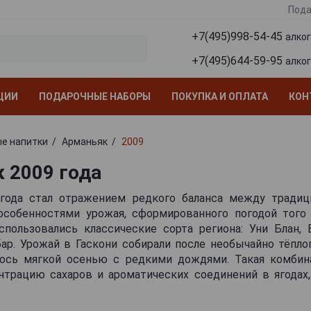
Пода
+7(495)998-54-45
алко
+7(495)644-59-95
алко
ЦИИ
ПОДАРОЧНЫЕ НАБОРЫ
ПОКУПКА И ОПЛАТА
КОН
е напитки
Арманьяк
2009
 2009 года
года стал отражением редкого баланса между традиц
особенностями урожая, сформированного погодой того 
спользовались классические сорта региона: Уни Блан, 
р. Урожай в Гаскони собирали после необычайно тёплог
ось мягкой осенью с редкими дождями. Такая комбин
трацию сахаров и ароматических соединений в ягодах,
контроля дистилляции, чтобы сохранить свежесть и кисл
меньше среднего по объёму, но качество виноматер