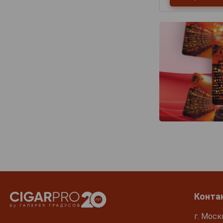
Конта
г. Моск