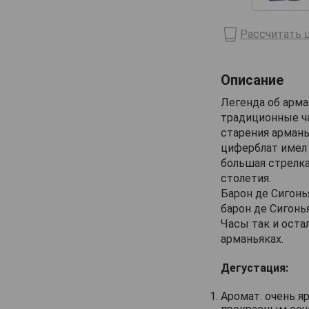
Domaine de Haubet
Рассчитать ц
Francis Darroze
Henri d'Osne
Описание
Janneau
Легенда об арма
Jean Cave
традиционные ч
Joy
старения армань
Laballe
циферблат имел 
большая стрелка
Laberdolive
столетия.
Lafontan
Барон де Сигонь
барон де Сигонь
Laguille
Часы так и оста
Larressingle
арманьяках.
Laterrade
Дегустация:
Les Comtes de Cadignan
Аромат: очень я
Les Delices de Juliette