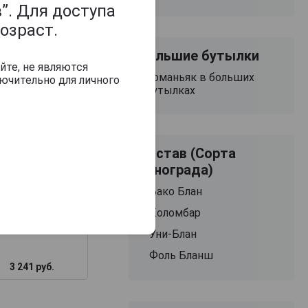
”. Для доступа
озраст.
Большие бутылки
йте, не являются
Арманьяк в больших
ючительно для личного
бутылках
Состав (Сорта
ron de Segognac
10 Ans d Age
винограда)
2009 Арманьяк
рон де Сигоньяк
Бако Блан
Ан дАж 2009г 0.5л
в подарочной
Коломбар
упаковке
Уни-Блан
Фоль Бланш
3 241 руб.