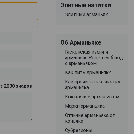
Элитные напитки
Элитный арманьяк
Об Арманьяке
Гасконская кухня и
арманьяк. Рецепты блюд
с арманьяком
Как пить Арманьяк?
Как прочитать этикетку
з 2000 знаков
арманьяка
Коктейли с арманьяком
Марки арманьяка
Отличие арманьяка от
коньяка
Субрегионы