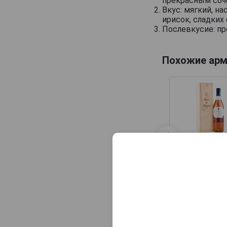
прекрасным соч
Maison Gelas
Вкус: мягкий, н
ирисок, сладких 
Marquis de Caussade
Послевкусие: п
Marquis de Montesquiou
Marquis de Sauval
Похожие арм
Monluc
Montal
Nismes Delclou
Prince d'Arignac
Saint Aubin
Baron de Sego
Saint-Christeau
10 Ans d A
2009 Арман
Samalens Bas
Барон де Сиг
10 Ан дАж 2009
Sempe
в подарочн
упаковке
Tresor des Rois
5 710 руб.
Uby