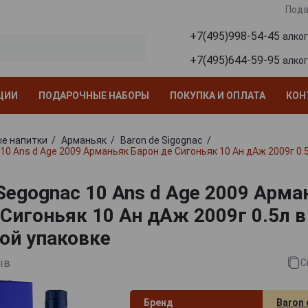
Пода
+7(495)998-54-45
алко
+7(495)644-59-95
алко
ЦИИ
ПОДАРОЧНЫЕ НАБОРЫ
ПОКУПКА И ОПЛАТА
КОН
е напитки
Арманьяк
Baron de Sigognac
10 Ans d Age 2009 Арманьяк Барон де Сигоньяк 10 Ан дАж 2009г 0.
 Segognac 10 Ans d Age 2009 Арма
 Сигоньяк 10 Ан дАж 2009г 0.5л в
ой упаковке
ыв
С
Бренд
Baron 