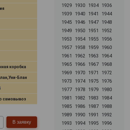
1929
1930
1934
1936
ия
1939
1940
1941
1944
1945
1946
1947
1948
1949
1950
1951
1952
1953
1954
1955
1956
1957
1958
1959
1960
1961
1962
1963
1964
1965
1966
1967
1968
нная коробка
1969
1970
1971
1972
Блан,Уни-Блан
1973
1974
1975
1976
4
1977
1978
1979
1980
1981
1982
1983
1984
о самовывоз
1985
1986
1987
1988
1989
1990
1991
1992
В заявку
1993
1994
1995
1996