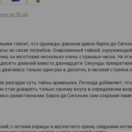
ену за 50 мл
ньяке гласит, что однажды давным-давно барон де Сигонь
асы из своих погребов. Очарованный тайной, окружающей
яка, он изготовил несколько очень странных часов. На эти
десять делений вместо двенадцати. Секунды превратили
 двигалась только один раз в десяток, а часовая стрелка 
як разгадал суть тайны арманьяка. Легенда добавляет, чт
як стал доверять только своему вкусу в определении воз
лись размотанными. Барон де Сигоньяк сам сохранил памя
ркий, с нотами корицы и мускатного ореха, сладкими нота