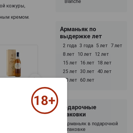
Blanche
вой кожуры,
рным кремом.
Арманьяк по
выдержке лет
2 года
3 года
5 лет
7 лет
8 лет
10 лет
12 лет
15 лет
16 лет
18 лет
25 лет
30 лет
40 лет
50 лет
60 лет
ron de Segognac
10 Ans d Age
2009 Арманьяк
рон де Сигоньяк
Ан дАж 2009г 0.5л
Подарочные
в подарочной
упаковке
упаковки
7 388 руб.
Арманьяк в подарочной
упаковке