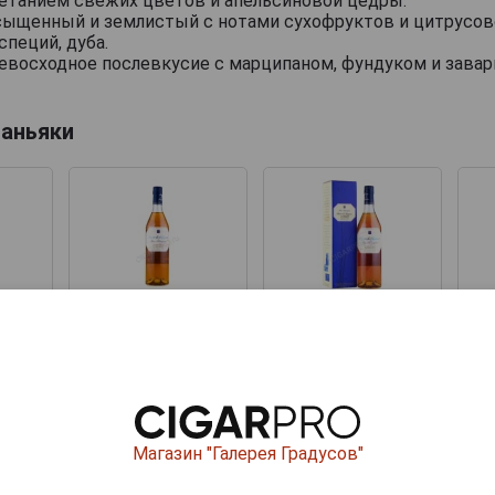
етанием свежих цветов и апельсиновой цедры.
асыщенный и землистый с нотами сухофруктов и цитрусо
специй, дуба.
ревосходное послевкусие с марципаном, фундуком и зава
аньяки
gnac
Baron de Segognac
Baron de Segognac
Ba
ge
10 Ans d Age
10 Ans d Age
ьяк
2009 Арманьяк
2009 Арманьяк
оньяк
Барон де Сигоньяк
Барон де Сигоньяк
Ба
г 0.5л
10 Ан дАж 2009г 0.5л
10 Ан дАж 2009г 0.5л
10 
ой
в подарочной
в подарочной
упаковке
упаковке
4 501 руб.
4 936 руб.
Магазин "Галерея Градусов"