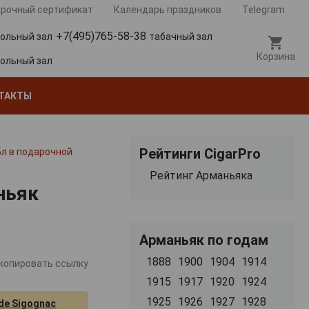
рочный сертификат
Календарь праздников
Telegram
+7(495)765-58-38
гольный зал
табачный зал
Корзина
гольный зал
ТАКТЫ
Рейтинги CigarPro
5л в подарочной
Рейтинг Арманьяка
ньяк
Арманьяк по годам
1888
1900
1904
1914
копировать ссылку
1915
1917
1920
1924
1925
1926
1927
1928
de Sigognac