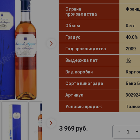
Страна
Франц
производства
Объём
0.5 л
Градус
40.0%
Год производства
2009
Выдержка лет
16
Вид коробки
Карто
Сорта винограда
Бако 
Артикул
30292
Условия продаж
Тольк
3 969
руб.
-
+