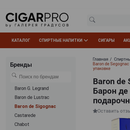
КАТАЛОГ
СПИРТНЫЕ НАПИТКИ
СИГАРЫ
АК
Главная
Спиртны
Бренды
Baron de Segognac 
упаковке
Baron de
Baron G. Legrand
Барон де
Baron de Lustrac
подарочн
Baron de Sigognac
Оставить отз
Castarede
Chabot