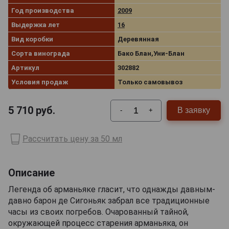
Год производства
2009
Выдержка лет
16
Вид коробки
Деревянная
Сорта винограда
Бако Блан,Уни-Блан
Артикул
302882
Условия продаж
Только самовывоз
5 710
руб.
В заявку
-
+
Рассчитать цену за 50 мл
Описание
Легенда об арманьяке гласит, что однажды давным-
давно барон де Сигоньяк забрал все традиционные
часы из своих погребов. Очарованный тайной,
окружающей процесс старения арманьяка, он