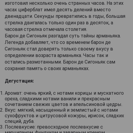
изготовил несколько очень странных часов. На этих
часах циферблат имел десять делений вместо
двенадцати. Секунды превратились в годы, большая
стрелка двигалась только один раз в десяток, а
часовая стрелка отмечала столетия.
Барон де Сигоньяк разгадал суть тайны арманьяка.
Легенда добавляет, что со временем барон де
Сигоньяк стал доверять только своему вкусу в
определении возраста арманьяка. Часы так и
остались размотанными. Барон де Сигоньяк сам
сохранил память о своих арманьяках.
Дегустация:
Аромат: очень яркий, с нотами корицы и мускатного
ореха, сладкими нотами ванили и прекрасным
сочетанием свежих цветов и апельсиновой цедры.
Вкус: мягкий, насыщенный и землистый с нотами
сухофруктов и цитрусовой кожуры, ирисок, сладких
специй, дуба.
Послевкусие: превосходное послевкусие с
марципаном, фундуком и заварным кремом.