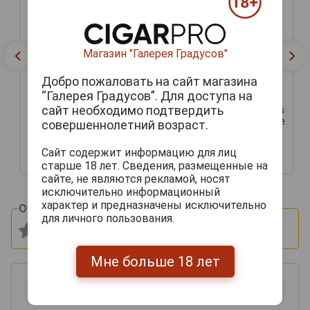
Магазин "Галерея Градусов"
Добро пожаловать на сайт магазина
“Галерея Градусов”. Для доступа на
сайт необходимо подтвердить
Baron de Sigognac 10 ans
Baron de Sigognac 10 ans
d age Арманьяк Барон де
d age Арманьяк Барон де
совершеннолетний возраст.
Сигоньяк 10 Ан дАж 0.7л
Сигоньяк 10 Ан дАж 0.7л
в деревянной упаковке
в деревянной упаковке
Сайт содержит информацию для лиц
6 580 руб.
5 364 руб.
старше 18 лет. Сведения, размещенные на
сайте, не являются рекламой, носят
исключительно информационный
характер и предназначены исключительно
Оцените и напишите отзыв:
для личного пользования.
Мне больше 18 лет