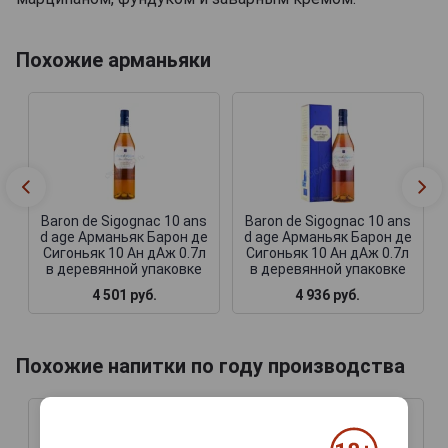
Похожие арманьяки
Baron de Sigognac 10 ans
Baron de Sigognac 10 ans
d age Арманьяк Барон де
d age Арманьяк Барон де
Сигоньяк 10 Ан дАж 0.7л
Сигоньяк 10 Ан дАж 0.7л
в деревянной упаковке
в деревянной упаковке
4 501 руб.
4 936 руб.
Похожие напитки по году производства