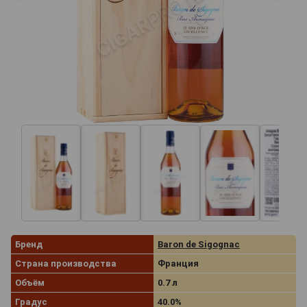
Бренд
Baron de Sigognac
Страна производства
Франция
Объём
0.7 л
Градус
40.0%