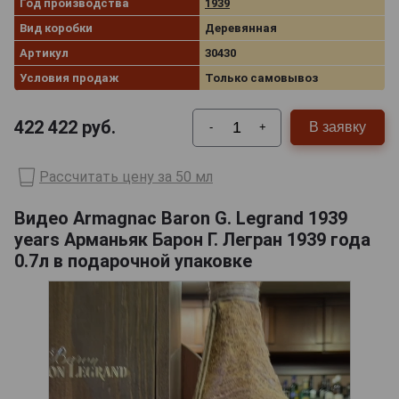
Год производства
1939
Вид коробки
Деревянная
Артикул
30430
Условия продаж
Только самовывоз
422 422
руб.
В заявку
-
+
Рассчитать цену за 50 мл
Видео Armagnac Baron G. Legrand 1939
years Арманьяк Барон Г. Легран 1939 года
0.7л в подарочной упаковке