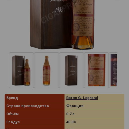
Бренд
Baron G. Legrand
Страна производства
Франция
Объём
0.7 л
Градус
40.0%