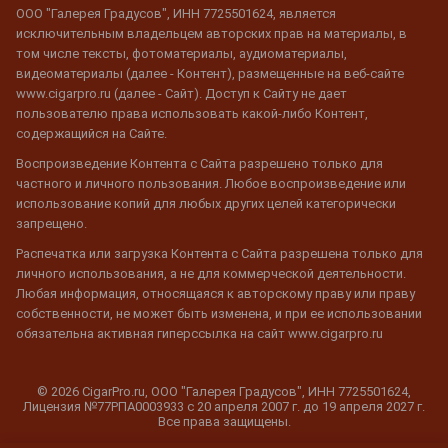
ООО "Галерея Градусов", ИНН 7725501624, является
исключительным владельцем авторских прав на материалы, в
том числе тексты, фотоматериалы, аудиоматериалы,
видеоматериалы (далее - Контент), размещенные на веб-сайте
www.cigarpro.ru (далее - Сайт). Доступ к Сайту не дает
пользователю права использовать какой-либо Контент,
содержащийся на Сайте.
Воспроизведение Контента с Сайта разрешено только для
частного и личного пользования. Любое воспроизведение или
использование копий для любых других целей категорически
запрещено.
Распечатка или загрузка Контента с Сайта разрешена только для
личного использования, а не для коммерческой деятельности.
Любая информация, относящаяся к авторскому праву или праву
собственности, не может быть изменена, и при ее использовании
обязательна активная гиперссылка на сайт www.cigarpro.ru
© 2026 CigarPro.ru, ООО "Галерея Градусов", ИНН 7725501624,
Лицензия №77РПА0003933 c 20 апреля 2007 г. до 19 апреля 2027 г.
Все права защищены.