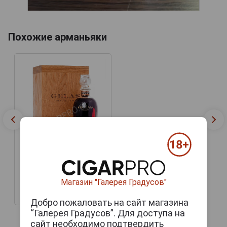
Похожие арманьяки
Armagnac Baron G.
Legrand 1939 years
Арманьяк Барон Г.
Легран 1939 года 0.7л в
Магазин "Галерея Градусов"
подарочной упаковке
121 121 руб.
Добро пожаловать на сайт магазина
“Галерея Градусов”. Для доступа на
сайт необходимо подтвердить