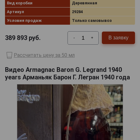
Вид коробки
Деревянная
Артикул
29284
Условия продаж
Только самовывоз
389 893
руб.
В заявку
-
+
Рассчитать цену за 50 мл
Видео Armagnac Baron G. Legrand 1940
years Арманьяк Барон Г. Легран 1940 года