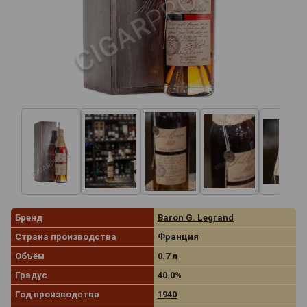
Бренд
Baron G. Legrand
Страна производства
Франция
Объём
0.7 л
Градус
40.0%
Год производства
1940