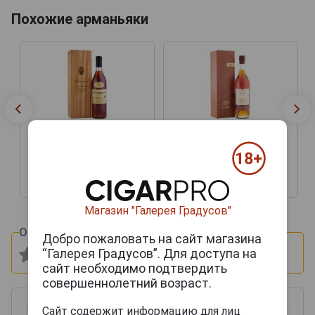
Похожие арманьяки
Armagnac Baron G.
Armagnac Baron G.
Legrand 1940 years
Legrand 1940 years
Арманьяк Барон Г.
Арманьяк Барон Г.
Легран 1940 года
Легран 1940 года
174 853 руб.
97 599 руб.
Магазин "Галерея Градусов"
Оцените и напишите отзыв:
Добро пожаловать на сайт магазина
“Галерея Градусов”. Для доступа на
сайт необходимо подтвердить
совершеннолетний возраст.
Сайт содержит информацию для лиц