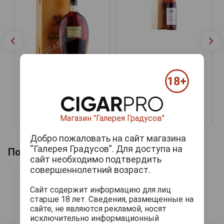
Baron G Legrand 1965
years Арманьяк Барон Г
Легран 1965г 0.7л в
Baron G Legrand 1965
деревянной упаковке
years Арманьяк Барон Г
Легран 1965г 0.7л в
деревянной упаковке
53 478 руб.
58 333 руб.
Магазин "Галерея Градусов"
Добро пожаловать на сайт магазина
“Галерея Градусов”. Для доступа на
Похожие напитки по году производства
сайт необходимо подтвердить
совершеннолетний возраст.
Сайт содержит информацию для лиц
старше 18 лет. Сведения, размещенные на
сайте, не являются рекламой, носят
исключительно информационный