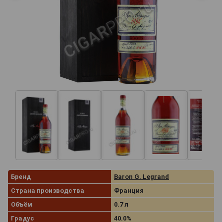
Бренд
Baron G. Legrand
Страна производства
Франция
Объём
0.7 л
Градус
40.0%