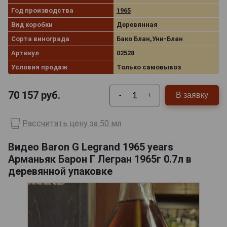
Год производства
1965
Вид коробки
Деревянная
Сорта винограда
Бако Блан,Уни-Блан
Артикул
02528
Условия продаж
Только самовывоз
70 157
руб.
В заявку
-
+
Рассчитать цену за 50 мл
Видео Baron G Legrand 1965 years
Арманьяк Барон Г Легран 1965г 0.7л в
деревянной упаковке