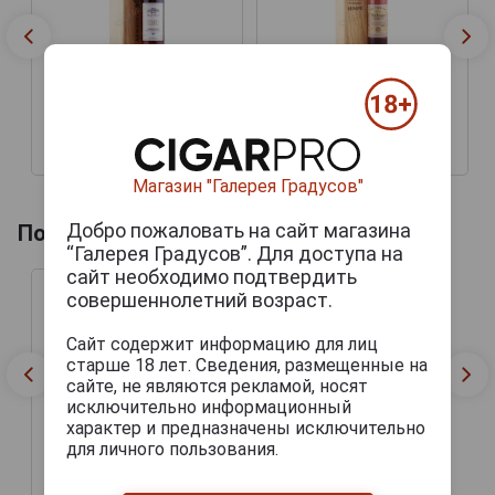
Baron G Legrand 1982
Baron G Legrand 1982
years Арманьяк Барон Г
years Арманьяк Барон Г
Легран 1982г 0.7л в
Легран 1982г 0.7л в
деревянной упаковке
деревянной упаковке
15 569 руб.
17 717 руб.
Магазин "Галерея Градусов"
Добро пожаловать на сайт магазина
Похожие напитки по году производства
“Галерея Градусов”. Для доступа на
сайт необходимо подтвердить
совершеннолетний возраст.
Сайт содержит информацию для лиц
старше 18 лет. Сведения, размещенные на
сайте, не являются рекламой, носят
исключительно информационный
Baron G Legrand 1982
характер и предназначены исключительно
years Арманьяк Барон Г
Легран 1982г 0.7л в
для личного пользования.
деревянной упаковке
13 949 руб.