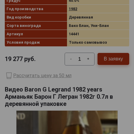
Градус
40.0%
Год производства
1982
Вид коробки
Деревянная
Сорта винограда
Бако Блан, Уни-Блан
Артикул
14441
Условия продаж
Только самовывоз
19 277
руб.
В заявку
-
+
Рассчитать цену за 50 мл
Видео Baron G Legrand 1982 years
Арманьяк Барон Г Легран 1982г 0.7л в
деревянной упаковке