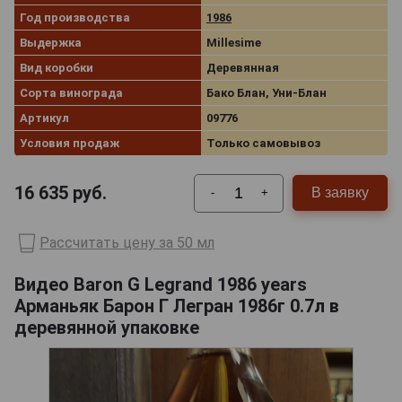
Год производства
1986
Выдержка
Millesime
Вид коробки
Деревянная
Сорта винограда
Бако Блан, Уни-Блан
Артикул
09776
Условия продаж
Только самовывоз
16 635
руб.
В заявку
-
+
Рассчитать цену за 50 мл
Видео Baron G Legrand 1986 years
Арманьяк Барон Г Легран 1986г 0.7л в
деревянной упаковке