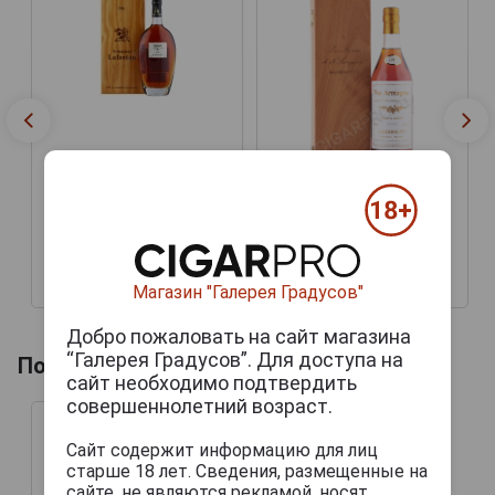
Baron G Legrand 1986
years Арманьяк Барон Г
Легран 1986г 0.7л в
Baron G Legrand 1986
деревянной упаковке
years Арманьяк Барон Г
Легран 1986г 0.7л в
деревянной упаковке
19 843 руб.
41 183 руб.
Магазин "Галерея Градусов"
Добро пожаловать на сайт магазина
“Галерея Градусов”. Для доступа на
Похожие напитки по году производства
сайт необходимо подтвердить
совершеннолетний возраст.
Сайт содержит информацию для лиц
старше 18 лет. Сведения, размещенные на
сайте, не являются рекламой, носят