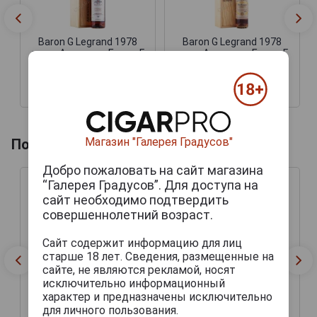
Baron G Legrand 1978
Baron G Legrand 1978
years Арманьяк Барон Г
years Арманьяк Барон Г
Легран 1978 года 0.7л в
Легран 1978 года 0.7л в
деревянной упаковке
деревянной упаковке
22 377 руб.
14 444 руб.
Магазин "Галерея Градусов"
Похожие напитки по году производства
Добро пожаловать на сайт магазина
“Галерея Градусов”. Для доступа на
сайт необходимо подтвердить
совершеннолетний возраст.
Сайт содержит информацию для лиц
старше 18 лет. Сведения, размещенные на
сайте, не являются рекламой, носят
исключительно информационный
характер и предназначены исключительно
для личного пользования.
Baron G Legrand 1978
Baron G Legrand 1978