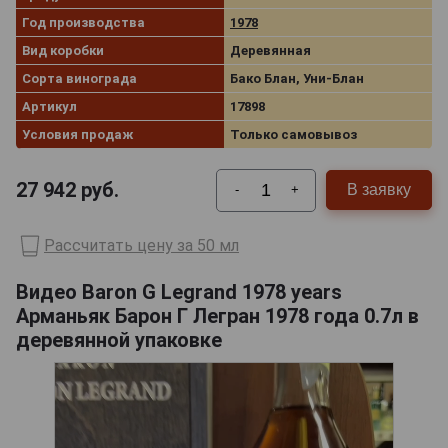
Год производства
1978
Вид коробки
Деревянная
Сорта винограда
Бако Блан, Уни-Блан
Артикул
17898
Условия продаж
Только самовывоз
27 942
руб.
В заявку
-
+
Рассчитать цену за 50 мл
Видео Baron G Legrand 1978 years
Арманьяк Барон Г Легран 1978 года 0.7л в
деревянной упаковке