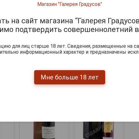
Магазин "Галерея Градусов"
ь на сайт магазина “Галерея Градусов
abot
Armagnac Chabot
A
аньяк
1970 year Арманьяк
19
димо подтвердить совершеннолетний в
 0.7л
Шабо 1970 года 0.7л
Ша
Armagnac Chabot
в тубе
1970 year Арманьяк
Шабо 1970 года 0.7л
ию для лиц старше 18 лет. Сведения, размещенные на са
в тубе
чительно информационный характер и предназначены искл
.
90 373 руб.
44 444 руб.
итки по году производства
Мне больше 18 лет