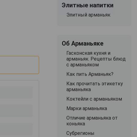
Элитные напитки
Элитный арманьяк
Об Арманьяке
Гасконская кухня и
арманьяк. Рецепты блюд
с арманьяком
Как пить Арманьяк?
Как прочитать этикетку
арманьяка
Коктейли с арманьяком
Марки арманьяка
Отличие арманьяка от
коньяка
Субрегионы