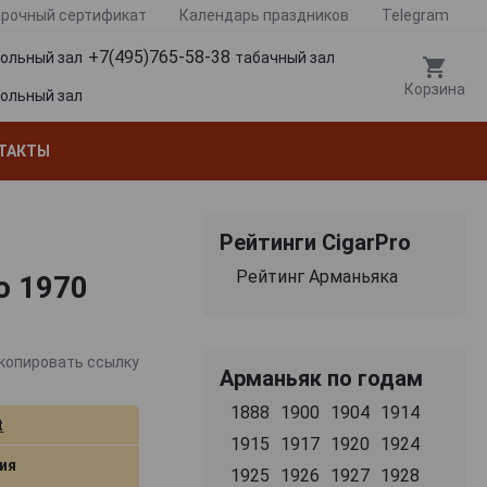
рочный сертификат
Календарь праздников
Telegram
+7(495)765-58-38
гольный зал
табачный зал
Корзина
гольный зал
ТАКТЫ
Рейтинги CigarPro
Рейтинг Арманьяка
о 1970
копировать ссылку
Арманьяк по годам
1888
1900
1904
1914
t
1915
1917
1920
1924
ия
1925
1926
1927
1928