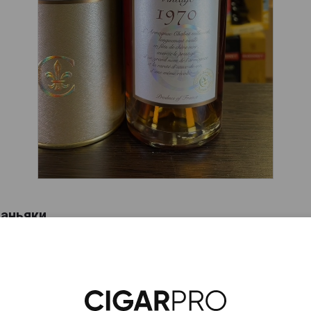
аньяки