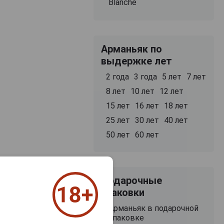
Blanche
Арманьяк по
выдержке лет
2 года
3 года
5 лет
7 лет
8 лет
10 лет
12 лет
15 лет
16 лет
18 лет
25 лет
30 лет
40 лет
50 лет
60 лет
Подарочные
упаковки
Арманьяк в подарочной
упаковке