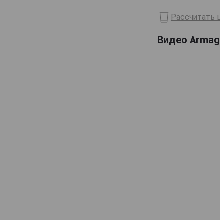
Domaine de Haubet
Рассчитать ц
Francis Darroze
Видео Armagn
Henri d'Osne
Janneau
Jean Cave
Joy
Laballe
Laberdolive
Lafontan
Laguille
Larressingle
Laterrade
Les Comtes de Cadignan
Les Delices de Juliette