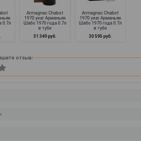
abot
Armagnac Chabot
Armagnac Chabot
аньяк
1970 year Арманьяк
1970 year Арманьяк
 0.7л
Шабо 1970 года 0.7л
Шабо 1970 года 0.7л
в тубе
в тубе
.
31 349 руб.
30 595 руб.
ишите отзыв: