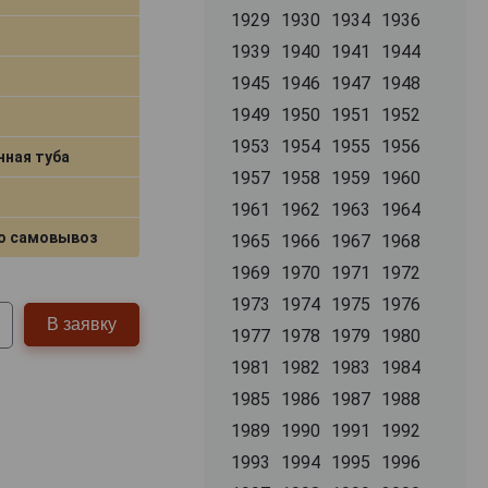
1929
1930
1934
1936
1939
1940
1941
1944
1945
1946
1947
1948
1949
1950
1951
1952
1953
1954
1955
1956
нная туба
1957
1958
1959
1960
1961
1962
1963
1964
о самовывоз
1965
1966
1967
1968
1969
1970
1971
1972
1973
1974
1975
1976
В заявку
1977
1978
1979
1980
1981
1982
1983
1984
1985
1986
1987
1988
1989
1990
1991
1992
1993
1994
1995
1996