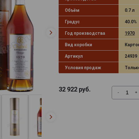
Объём
0.7 л
Градус
40.0%
Год производства
1970
Вид коробки
Карто
Артикул
24939
Условия продаж
Тольк
32 922
руб.
-
+