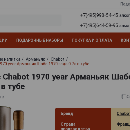
Пода
+7(495)998-54-45
алко
+7(495)644-59-95
алко
ЦИИ
ПОДАРОЧНЫЕ НАБОРЫ
ПОКУПКА И ОПЛАТА
КОН
е напитки
Арманьяк
Chabot
970 year Арманьяк Шабо 1970 года 0.7л в тубе
 Chabot 1970 year Арманьяк Шаб
 в тубе
ыв
С
Бренд
Chabo
Страна
Франц
производства