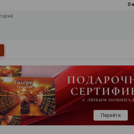
0
и
Перейти