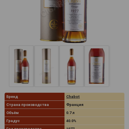
Бренд
Chabot
Страна производства
Франция
Объём
0.7 л
Градус
40.0%
Год производства
1977