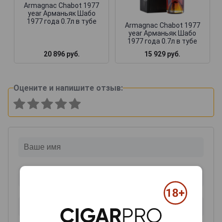
Armagnac Chabot 1977
year Арманьяк Шабо
1977 года 0.7л в тубе
Armagnac Chabot 1977
year Арманьяк Шабо
1977 года 0.7л в тубе
20 896 руб.
15 929 руб.
Оцените и напишите отзыв: