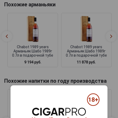
Похожие арманьяки
Chabot 1989 years
Chabot 1989 years
Арманьяк Шабо 1989г
Арманьяк Шабо 1989г
0.7л в подарочной тубе
0.7л в подарочной тубе
9 194 руб.
11 878 руб.
Похожие напитки по году производства