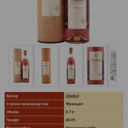
Бренд
Chabot
Страна производства
Франция
Объём
0.7 л
Градус
40.0%
Вид коробки
Картонная туба