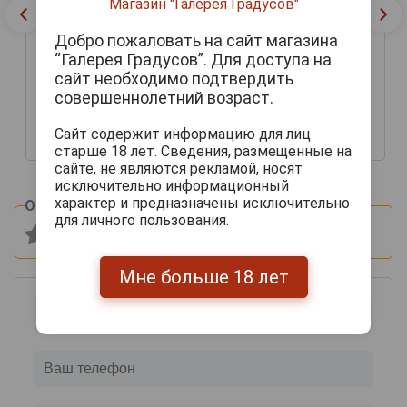
Магазин "Галерея Градусов"
Добро пожаловать на сайт магазина
“Галерея Градусов”. Для доступа на
сайт необходимо подтвердить
Chabot 1989 years
Chabot 1989 years
совершеннолетний возраст.
Арманьяк Шабо 1989г
Арманьяк Шабо 1989г
0.7л в подарочной тубе
0.7л в подарочной тубе
Сайт содержит информацию для лиц
19 246 руб.
19 215 руб.
старше 18 лет. Сведения, размещенные на
сайте, не являются рекламой, носят
исключительно информационный
характер и предназначены исключительно
Оцените и напишите отзыв:
для личного пользования.
Мне больше 18 лет