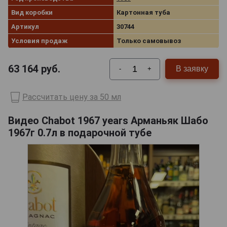
Вид коробки
Картонная туба
Артикул
30744
Условия продаж
Только самовывоз
63 164
руб.
В заявку
-
+
Рассчитать цену за 50 мл
Видео Chabot 1967 years Арманьяк Шабо
1967г 0.7л в подарочной тубе