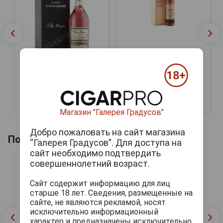
Chabot 1967 years
Арманьяк Шабо 1967г
0.7л в подарочной тубе
Chabot 1967 years
Арманьяк Шабо 1967г
0.7л в подарочной тубе
54 495 руб.
64 458 руб.
Магазин "Галерея Градусов"
Добро пожаловать на сайт магазина
Похожие напитки по году производства
“Галерея Градусов”. Для доступа на
сайт необходимо подтвердить
совершеннолетний возраст.
Сайт содержит информацию для лиц
старше 18 лет. Сведения, размещенные на
сайте, не являются рекламой, носят
исключительно информационный
характер и предназначены исключительно