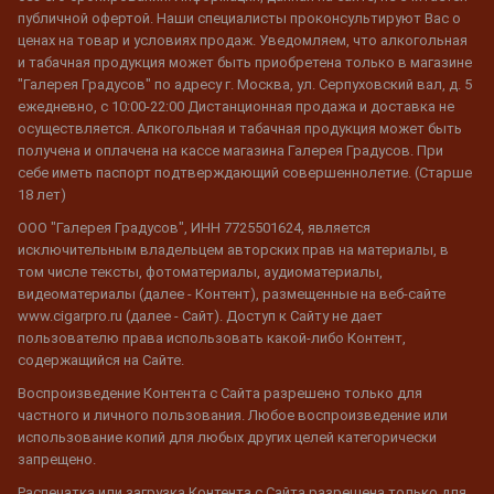
публичной офертой. Наши специалисты проконсультируют Вас о
ценах на товар и условиях продаж. Уведомляем, что алкогольная
и табачная продукция может быть приобретена только в магазине
"Галерея Градусов" по адресу г. Москва, ул. Серпуховский вал, д. 5
ежедневно, с 10:00-22:00 Дистанционная продажа и доставка не
осуществляется. Алкогольная и табачная продукция может быть
получена и оплачена на кассе магазина Галерея Градусов. При
себе иметь паспорт подтверждающий совершеннолетие. (Старше
18 лет)
ООО "Галерея Градусов", ИНН 7725501624, является
исключительным владельцем авторских прав на материалы, в
том числе тексты, фотоматериалы, аудиоматериалы,
видеоматериалы (далее - Контент), размещенные на веб-сайте
www.cigarpro.ru (далее - Сайт). Доступ к Сайту не дает
пользователю права использовать какой-либо Контент,
содержащийся на Сайте.
Воспроизведение Контента с Сайта разрешено только для
частного и личного пользования. Любое воспроизведение или
использование копий для любых других целей категорически
запрещено.
Распечатка или загрузка Контента с Сайта разрешена только для