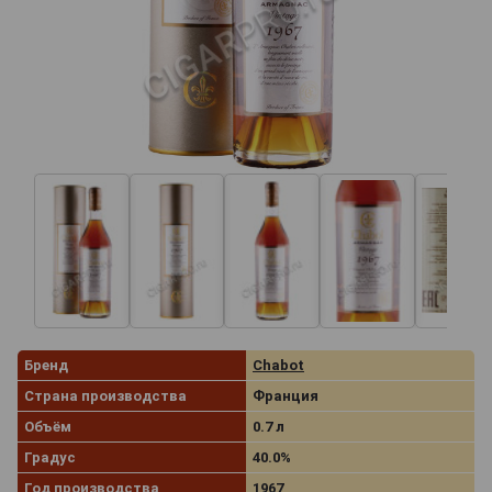
Бренд
Chabot
Страна производства
Франция
Объём
0.7 л
Градус
40.0%
Год производства
1967