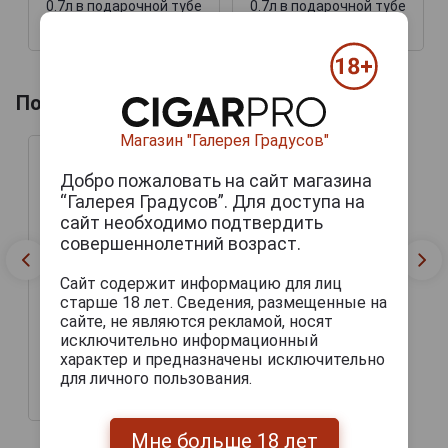
0.7л в подарочной тубе
0.7л в подарочной тубе
22 603 руб.
16 985 руб.
Похожие напитки по году производства
Магазин "Галерея Градусов"
Добро пожаловать на сайт магазина
“Галерея Градусов”. Для доступа на
сайт необходимо подтвердить
совершеннолетний возраст.
Сайт содержит информацию для лиц
старше 18 лет. Сведения, размещенные на
сайте, не являются рекламой, носят
исключительно информационный
Chabot 1980 years
характер и предназначены исключительно
Арманьяк Шабо 1980г
0.7л в подарочной тубе
для личного пользования.
25 725 руб.
Мне больше 18 лет