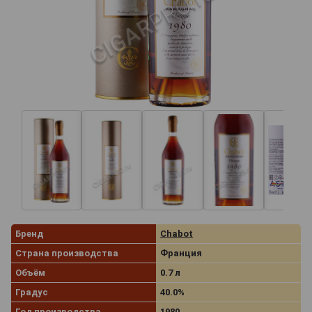
Бренд
Chabot
Страна производства
Франция
Объём
0.7 л
Градус
40.0%
Год производства
1980