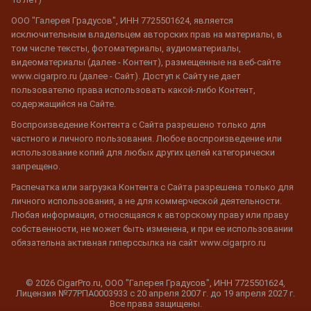
ООО "Галерея Градусов", ИНН 7725501624, является
исключительным владельцем авторских прав на материалы, в
том числе тексты, фотоматериалы, аудиоматериалы,
видеоматериалы (далее - Контент), размещенные на веб-сайте
www.cigarpro.ru (далее - Сайт). Доступ к Сайту не дает
пользователю права использовать какой-либо Контент,
содержащийся на Сайте.
Воспроизведение Контента с Сайта разрешено только для
частного и личного пользования. Любое воспроизведение или
использование копий для любых других целей категорически
запрещено.
Распечатка или загрузка Контента с Сайта разрешена только для
личного использования, а не для коммерческой деятельности.
Любая информация, относящаяся к авторскому праву или праву
собственности, не может быть изменена, и при ее использовании
обязательна активная гиперссылка на сайт www.cigarpro.ru
© 2026 CigarPro.ru, ООО "Галерея Градусов", ИНН 7725501624,
Лицензия №77РПА0003933 c 20 апреля 2007 г. до 19 апреля 2027 г.
Все права защищены.