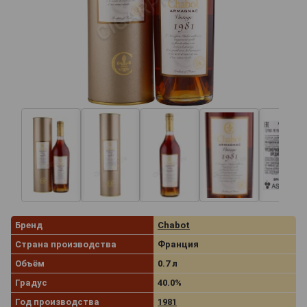
Бренд
Chabot
Страна производства
Франция
Объём
0.7 л
Градус
40.0%
Год производства
1981