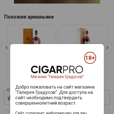
Похожие арманьяки
Chabot 1981 years
Chabot 1981 years
Арманьяк Шабо 1981г
Арманьяк Шабо 1981г
0.7л в подарочной тубе
0.7л в подарочной тубе
22 209 руб.
12 884 руб.
Магазин "Галерея Градусов"
Добро пожаловать на сайт магазина
Оцените и напишите отзыв:
“Галерея Градусов”. Для доступа на
сайт необходимо подтвердить
совершеннолетний возраст.
Сайт содержит информацию для лиц