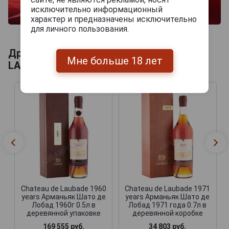
исключительно информационный
характер и предназначены исключительно
для личного пользования.
Другие продукты бренда CHATEAU DE
Мне больше 18 лет
LAUBADE
Chateau de Laubade 1960
Chateau de Laubade 1971
years Арманьяк Шато де
years Арманьяк Шато де
Лобад 1960г 0.5л в
Лобад 1971 года 0.7л в
деревянной упаковке
деревянной коробке
169 555 руб.
34 803 руб.