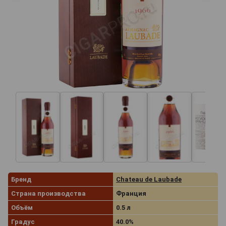
Бренд
Chateau de Laubade
Страна производства
Франция
Объём
0.5 л
Градус
40.0%