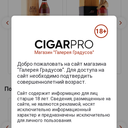
Armagnac Chateau de
Armagnac Chateau de
Maniban 1946 years
Maniban 1946 years
Магазин "Галерея Градусов"
Арманьяк Шато де
Арманьяк Шато де
Манибан 1946 года 0.7л
Манибан 1946 года 0.7л
в деревянной упаковке
в деревянной упаковке
Добро пожаловать на сайт магазина
336 666 руб.
303 303 руб.
“Галерея Градусов”. Для доступа на
сайт необходимо подтвердить
совершеннолетний возраст.
Похожие напитки по году производства
Сайт содержит информацию для лиц
старше 18 лет. Сведения, размещенные на
сайте, не являются рекламой, носят
исключительно информационный
характер и предназначены исключительно
для личного пользования.