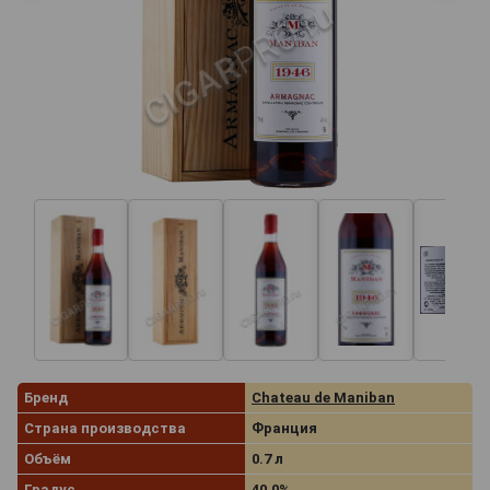
Бренд
Chateau de Maniban
Страна производства
Франция
Объём
0.7 л
Градус
40.0%