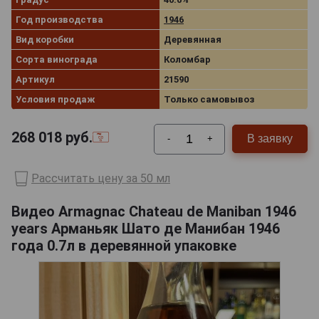
Год производства
1946
Вид коробки
Деревянная
Сорта винограда
Коломбар
Артикул
21590
Условия продаж
Только самовывоз
268 018
руб.
В заявку
-
+
Рассчитать цену за 50 мл
Видео Armagnac Chateau de Maniban 1946
years Арманьяк Шато де Манибан 1946
года 0.7л в деревянной упаковке