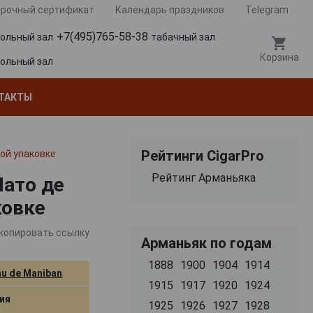
рочный сертификат
Календарь праздников
Telegram
+7(495)765-58-38
гольный зал
табачный зал
Корзина
гольный зал
ТАКТЫ
Рейтинги CigarPro
ной упаковке
Рейтинг Арманьяка
Шато де
ковке
копировать ссылку
Арманьяк по годам
1888
1900
1904
1914
u de Maniban
1915
1917
1920
1924
ия
1925
1926
1927
1928