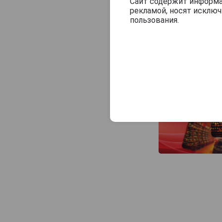
Veuve J.Goudoulin
Сайт содержит информац
рекламой, носят исклю
Vincent Laterrade
пользования.
Yvon Fourmoy