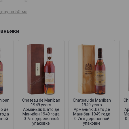
ену за 50 мл
аньяки
niban
Chateau de Maniban
Chateau de Maniban
Ch
s
1949 years
1949 years
о де
Арманьяк Шато де
Арманьяк Шато де
Ар
 года
Манибан 1949 года
Манибан 1949 года
Ма
нной
0.7л в деревянной
0.7л в деревянной
0
упаковке
упаковке