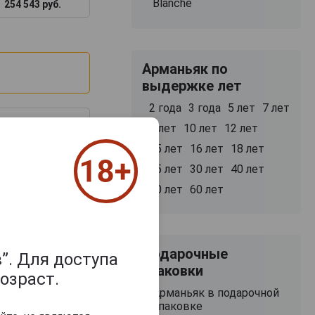
Blanche
254 543 руб.
Арманьяк по
выдержке лет
2 года
3 года
5 лет
7 лет
8 лет
10 лет
12 лет
15 лет
16 лет
18 лет
25 лет
30 лет
40 лет
50 лет
60 лет
з 2000 знаков
Подарочные
”. Для доступа
упаковки
озраст.
Арманьяк в подарочной
упаковке