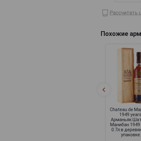
Domaine de Haubet
Рассчитать ц
Francis Darroze
Henri d'Osne
Похожие арм
Janneau
Jean Cave
Joy
Laballe
Laberdolive
Lafontan
Laguille
Larressingle
Chateau de Ma
1949 year
Laterrade
Арманьяк Шат
Манибан 1949
Les Comtes de Cadignan
0.7л в деревя
упаковке
Les Delices de Juliette