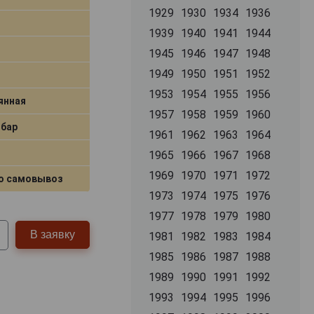
1929
1930
1934
1936
1939
1940
1941
1944
1945
1946
1947
1948
1949
1950
1951
1952
1953
1954
1955
1956
янная
1957
1958
1959
1960
бар
1961
1962
1963
1964
1965
1966
1967
1968
1969
1970
1971
1972
о самовывоз
1973
1974
1975
1976
1977
1978
1979
1980
В заявку
1981
1982
1983
1984
1985
1986
1987
1988
1989
1990
1991
1992
1993
1994
1995
1996