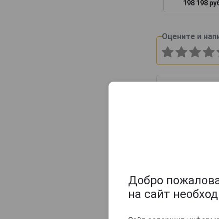
198 198 ру
Maison Gelas
Marquis de Caussade
Оцените и нап
Marquis de Montesquiou
Marquis de Sauval
Monluc
Montal
Nismes Delclou
Prince d'Arignac
Saint Aubin
Saint-Christeau
Samalens Bas
Sempe
Добро пожаловат
Tresor des Rois
на сайт необхо
Uby