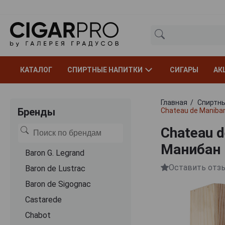
КАТАЛОГ
СПИРТНЫЕ НАПИТКИ
СИГАРЫ
АК
Главная
Спиртны
Бренды
Chateau de Maniba
Chateau 
Манибан 
Baron G. Legrand
Оставить отз
Baron de Lustrac
Baron de Sigognac
Castarede
Chabot