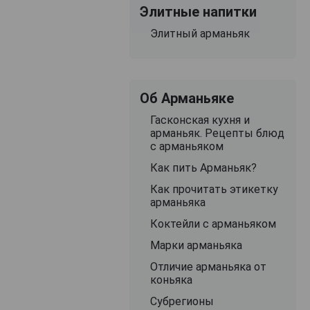
Элитные напитки
Элитный арманьяк
Об Арманьяке
Гасконская кухня и
арманьяк. Рецепты блюд
с арманьяком
Как пить Арманьяк?
Как прочитать этикетку
арманьяка
Коктейли с арманьяком
Марки арманьяка
Отличие арманьяка от
коньяка
Субрегионы