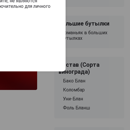
йте, не являются
ючительно для личного
Большие бутылки
Арманьяк в больших
бутылках
Состав (Сорта
винограда)
Бако Блан
Коломбар
Уни-Блан
Фоль Бланш