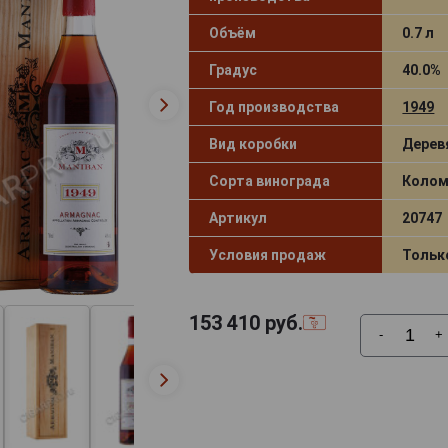
Объём
0.7 л
Градус
40.0%
Год производства
1949
Вид коробки
Дерев
Сорта винограда
Колом
Артикул
20747
Условия продаж
Тольк
153 410
руб.
-
+