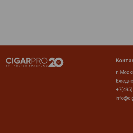
Конта
г. Моск
Ежеднев
+7(495)
info@cig