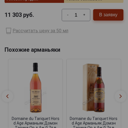
11 303
руб.
В заявку
-
+
Рассчитать цену за 50 мл
Похожие арманьяки
Domaine du Tariquet Hors
Domaine du Tariquet Hors
d Age Арманьяк Домэн
d Age Арманьяк Домэн
Тарике Ор д Аж 0.7л в
Тарике Ор д Аж 0.7л в