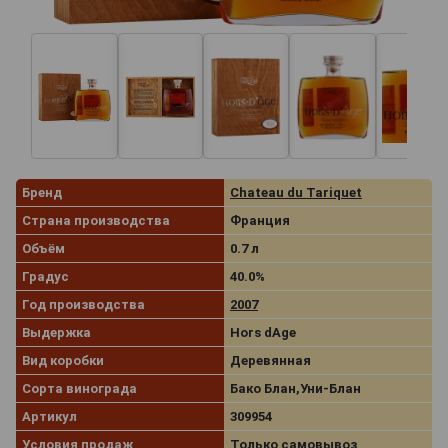
Бренд
Chаteau du Tariquet
Страна производства
Франция
Объём
0.7 л
Градус
40.0%
Год производства
2007
Выдержка
Hors dAge
Вид коробки
Деревянная
Сорта винограда
Бако Блан,Уни-Блан
Артикул
309954
Условия продаж
Только самовывоз