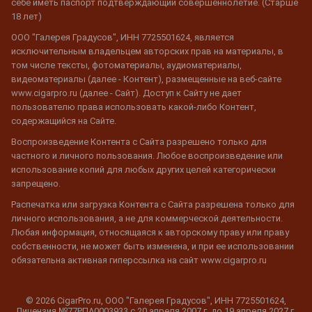
себе иметь паспорт подтверждающий совершеннолетие. (Старше
18 лет)
ООО "Галерея Градусов", ИНН 7725501624, является
исключительным владельцем авторских прав на материалы, в
том числе тексты, фотоматериалы, аудиоматериалы,
видеоматериалы (далее - Контент), размещенные на веб-сайте
www.cigarpro.ru (далее - Сайт). Доступ к Сайту не дает
пользователю права использовать какой-либо Контент,
содержащийся на Сайте.
Воспроизведение Контента с Сайта разрешено только для
частного и личного пользования. Любое воспроизведение или
использование копий для любых других целей категорически
запрещено.
Распечатка или загрузка Контента с Сайта разрешена только для
личного использования, а не для коммерческой деятельности.
Любая информация, относящаяся к авторскому праву или праву
собственности, не может быть изменена, и при ее использовании
обязательна активная гиперссылка на сайт www.cigarpro.ru
© 2026 CigarPro.ru, ООО "Галерея Градусов", ИНН 7725501624,
Лицензия №77РПА0003933 c 20 апреля 2007 г. до 19 апреля 2027 г.