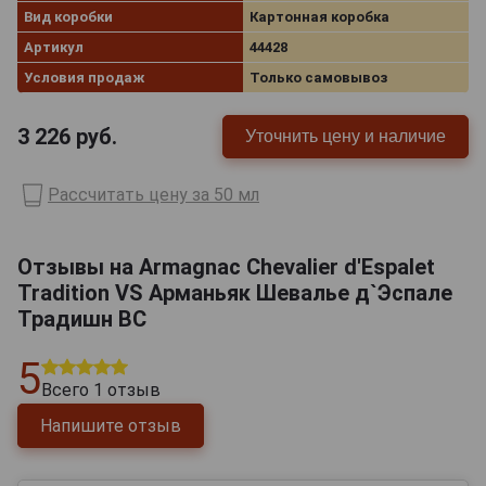
Вид коробки
Картонная коробка
Артикул
44428
Условия продаж
Только самовывоз
3 226
руб.
Уточнить цену и наличие
Рассчитать цену за 50 мл
Отзывы на Armagnac Chevalier d'Espalet
Tradition VS Арманьяк Шевалье д`Эспале
Традишн ВС
5
Всего
1
отзыв
Напишите отзыв