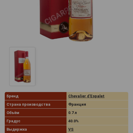
Бренд
Chevalier d'Espalet
Страна производства
Франция
Объём
0.7 л
Градус
40.0%
Выдержка
VS