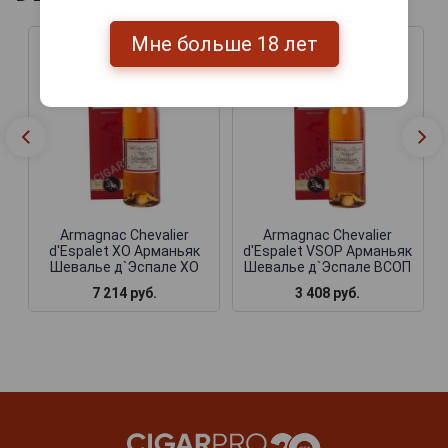
Мне больше 18 лет
Armagnac Chevalier
Armagnac Chevalier
d'Espalet XO Арманьяк
d'Espalet VSOP Арманьяк
Шевалье д`Эспале ХО
Шевалье д`Эспале ВСОП
7 214 руб.
3 408 руб.