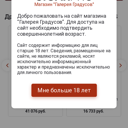
Магазин "Галерея Градусов"
Добро пожаловать на сайт магазина
Другие продукты бренда CLES DES DUCS
“Галерея Градусов”. Для доступа на
сайт необходимо подтвердить
совершеннолетний возраст.
Сайт содержит информацию для лиц
старше 18 лет. Сведения, размещенные на
сайте, не являются рекламой, носят
исключительно информационный
характер и предназначены исключительно
для личного пользования.
Armagnac Cles des Ducs
Cles des Ducs Millesime
Мне больше 18 лет
Millesime 1980 years
1969 years Арманьяк Кле
Арманьяк Кле де Дюк
де Дюк Миллезим 1969г
Миллезим 1980 года 0.7л
0.7л в подарочной тубе
в подарочной упаковке
41 076 руб.
16 733 руб.