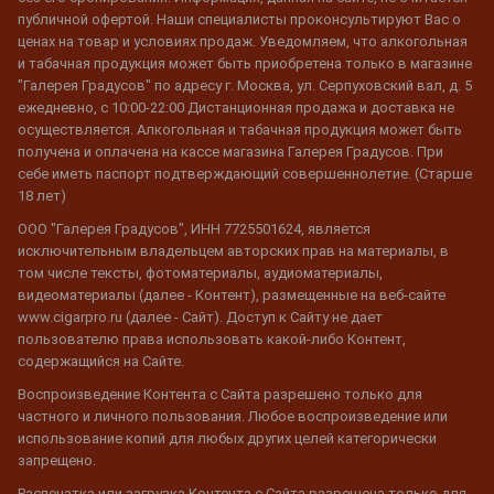
публичной офертой. Наши специалисты проконсультируют Вас о
ценах на товар и условиях продаж. Уведомляем, что алкогольная
и табачная продукция может быть приобретена только в магазине
"Галерея Градусов" по адресу г. Москва, ул. Серпуховский вал, д. 5
ежедневно, с 10:00-22:00 Дистанционная продажа и доставка не
осуществляется. Алкогольная и табачная продукция может быть
получена и оплачена на кассе магазина Галерея Градусов. При
себе иметь паспорт подтверждающий совершеннолетие. (Старше
18 лет)
ООО "Галерея Градусов", ИНН 7725501624, является
исключительным владельцем авторских прав на материалы, в
том числе тексты, фотоматериалы, аудиоматериалы,
видеоматериалы (далее - Контент), размещенные на веб-сайте
www.cigarpro.ru (далее - Сайт). Доступ к Сайту не дает
пользователю права использовать какой-либо Контент,
содержащийся на Сайте.
Воспроизведение Контента с Сайта разрешено только для
частного и личного пользования. Любое воспроизведение или
использование копий для любых других целей категорически
запрещено.
Распечатка или загрузка Контента с Сайта разрешена только для