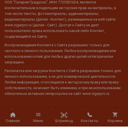
ООО "Галерея Градусов", ИНН 7725501624, является
исключительным владельцем авторских прав на материалы, в
том числе тексты, фотоматериалы, аудиоматериалы,
видеоматериалы (далее - Контент), размещенные на веб-сайте
www.cigarpro.ru (далее - Сайт). Доступ к Сайту не дает
пользователю права использовать какой-либо Контент,
содержащийся на Сайте.
Воспроизведение Контента с Сайта разрешено только для
частного и личного пользования. Любое воспроизведение или
использование копий для любых других целей категорически
запрещено.
Распечатка или загрузка Контента с Сайта разрешена только для
личного использования, а не для коммерческой деятельности.
Любая информация, относящаяся к авторскому праву или праву
собственности, не может быть изменена, и при ее использовании
обязательна активная гиперссылка на сайт www.cigarpro.ru
© 2026 CigarPro.ru, ООО "Галерея Градусов", ИНН 7725501624,
Лицензия №77РПА0003933 c 20 апреля 2007 г. до 19 апреля 2027 г.
Все права защищены.
Штрихкод
Главная
Меню
Контакты
Корзина