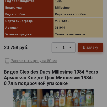
Год производства
1984
Выдержка
Millesime
Вид коробки
Картонная коробка
Сорта винограда
Уни-Блан
Артикул
311949
Условия продаж
Только самовывоз
20 758
руб.
В заявку
-
+
Рассчитать цену за 50 мл
Видео Cles des Ducs Millesime 1984 Years
Арманьяк Кле де Дюк Миллезим 1984г
0.7л в подарочной упаковке