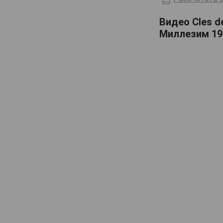
Domaine de Haubet
Видео Cles d
Francis Darroze
Миллезим 198
Henri d'Osne
Janneau
Jean Cave
Joy
Laballe
Laberdolive
Lafontan
Laguille
Larressingle
Laterrade
Les Comtes de Cadignan
Les Delices de Juliette