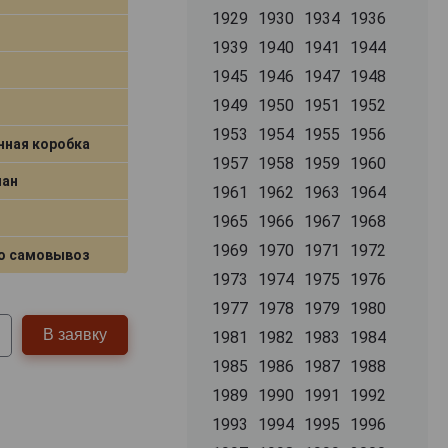
1929
1930
1934
1936
1939
1940
1941
1944
1945
1946
1947
1948
1949
1950
1951
1952
1953
1954
1955
1956
нная коробка
1957
1958
1959
1960
лан
1961
1962
1963
1964
1965
1966
1967
1968
1969
1970
1971
1972
о самовывоз
1973
1974
1975
1976
1977
1978
1979
1980
В заявку
1981
1982
1983
1984
1985
1986
1987
1988
1989
1990
1991
1992
1993
1994
1995
1996