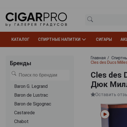
КАТАЛОГ
СПИРТНЫЕ НАПИТКИ
СИГАРЫ
АК
Главная
Спиртны
Бренды
Cles des Ducs Mill
Cles des 
Дюк Милл
Baron G. Legrand
Оставить отз
Baron de Lustrac
Baron de Sigognac
Castarede
Chabot