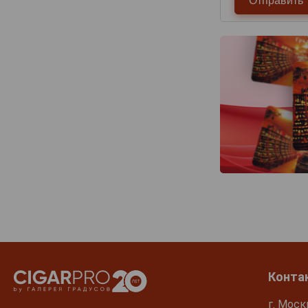
Конта
г. Моск