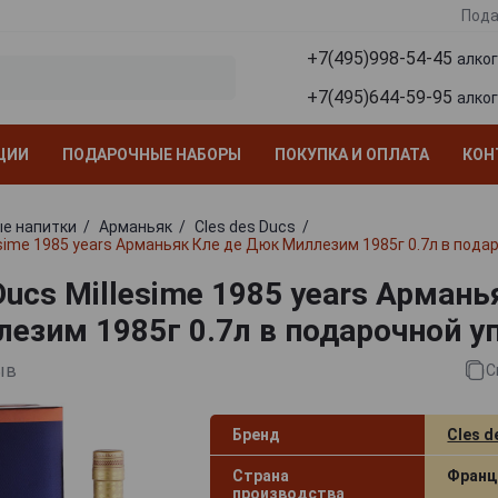
Пода
+7(495)998-54-45
алко
+7(495)644-59-95
алко
ЦИИ
ПОДАРОЧНЫЕ НАБОРЫ
ПОКУПКА И ОПЛАТА
КОН
е напитки
Арманьяк
Cles des Ducs
esime 1985 years Арманьяк Кле де Дюк Миллезим 1985г 0.7л в пода
Ducs Millesime 1985 years Армань
езим 1985г 0.7л в подарочной у
ыв
С
Бренд
Cles d
Страна
Франц
производства