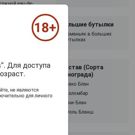
тажной eau-de-
региона Жер и
в регионе,
естны своими
Большие бутылки
а,
Арманьяк в больших
чаются
бутылках
 послевкусием.
”. Для доступа
Состав (Сорта
озраст.
винограда)
Бако Блан
йте, не являются
Коломбар
ючительно для личного
Cles des Ducs
Cles des Ducs
Millesime 1985 years
Millesime 1985 ye
Уни-Блан
Арманьяк Кле де
Арманьяк Кле 
Дюк Миллезим
Дюк Миллези
Cles des Ducs
Фоль Бланш
1985г 0.7л в
1985г 0.7л в
lesime 1985 years
подарочной
подарочной
рманьяк Кле де
упаковке
упаковке
Дюк Миллезим
1985г 0.7л в
подарочной