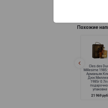
упаковке
9 194 руб.
Похожие нап
Cles des Du
Millesime 1985
Арманьяк Кл
Дюк Милле
1985г 0.7л 
подарочно
упаковке
21 969 руб