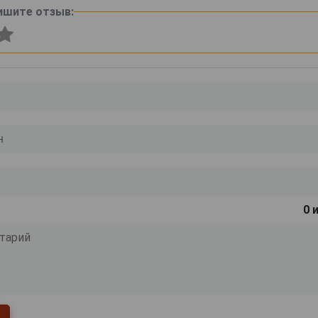
ишите отзыв:
0
и