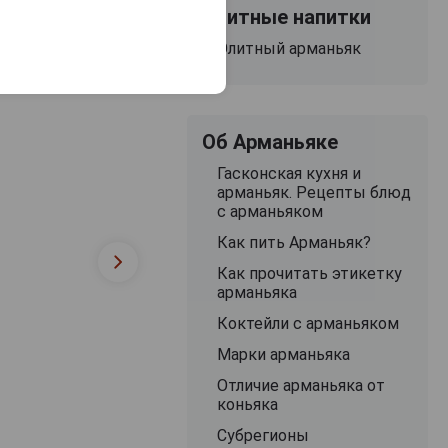
Элитные напитки
упаковке
15 209 руб.
20 148 руб.
36 215 руб.
Элитный арманьяк
Об Арманьяке
Гасконская кухня и
арманьяк. Рецепты блюд
с арманьяком
Как пить Арманьяк?
Как прочитать этикетку
арманьяка
Коктейли с арманьяком
Марки арманьяка
Отличие арманьяка от
коньяка
Субрегионы