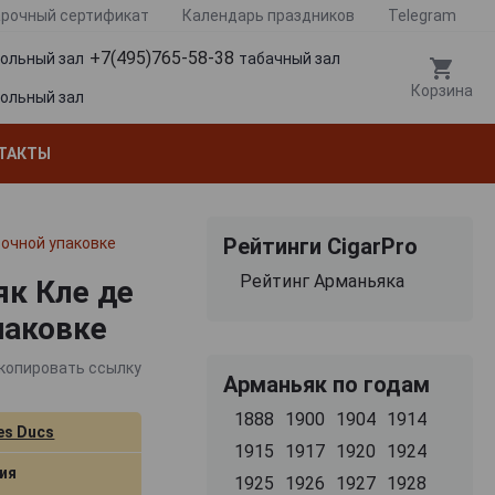
рочный сертификат
Календарь праздников
Telegram
+7(495)765-58-38
гольный зал
табачный зал
Корзина
гольный зал
ТАКТЫ
Рейтинги CigarPro
рочной упаковке
Рейтинг Арманьяка
як Кле де
паковке
копировать ссылку
Арманьяк по годам
1888
1900
1904
1914
es Ducs
1915
1917
1920
1924
ия
1925
1926
1927
1928