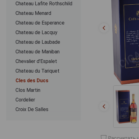
Chateau Lafite Rothschild
Chateau Menard
Chateau de Esperance
Chateau de Lacquy
Chateau de Laubade
Chateau de Maniban
Chevalier d'Espalet
Chаteau du Tariquet
Cles des Ducs
Clos Martin
Cordelier
Croix De Salles
Dartigalongue
De Pontiac
Delord
Рассчитать ц