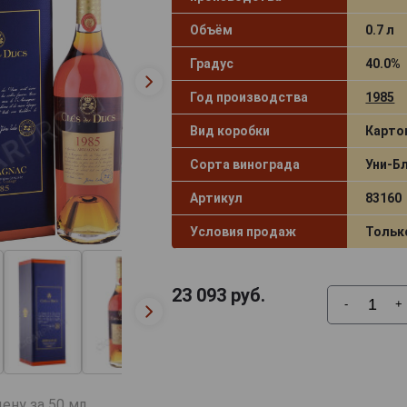
Объём
0.7 л
Градус
40.0%
Год производства
1985
Вид коробки
Карто
Сорта винограда
Уни-Б
Артикул
83160
Условия продаж
Тольк
23 093
руб.
-
+
ену за 50 мл