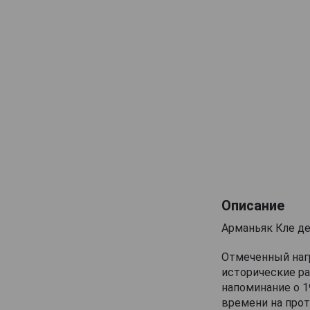
Maison Gelas
Marquis de Caussade
Marquis de Montesquiou
Marquis de Sauval
Monluc
Montal
Nismes Delclou
Prince d'Arignac
Saint Aubin
Saint-Christeau
Описание
Samalens Bas
Арманьяк Кле д
Sempe
Отмеченный нагр
Tresor des Rois
исторические ра
напоминание о 1
Uby
времени на прот