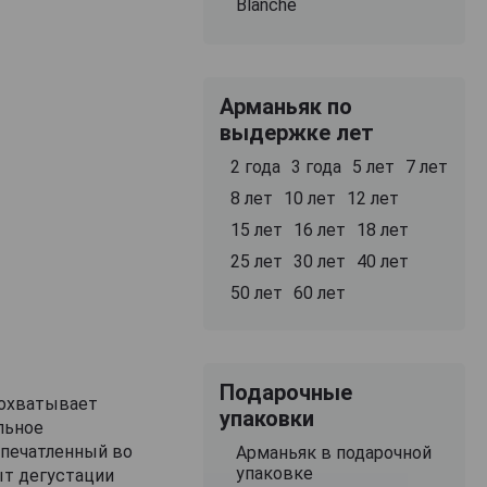
Blanche
Арманьяк по
выдержке лет
2 года
3 года
5 лет
7 лет
8 лет
10 лет
12 лет
15 лет
16 лет
18 лет
25 лет
30 лет
40 лет
50 лет
60 лет
Подарочные
 охватывает
упаковки
льное
апечатленный во
Арманьяк в подарочной
упаковке
ыт дегустации