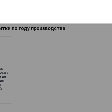
упаковке
упаковке
15 145 руб.
20 027 руб.
итки по году производства
cs
 years
е де
зим
в
й
.