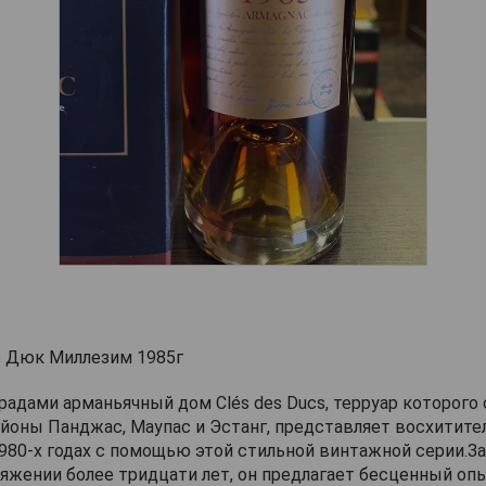
е Дюк Миллезим 1985г
адами арманьячный дом Clés des Ducs, терруар которого
йоны Панджас, Маупас и Эстанг, представляет восхитите
980-х годах с помощью этой стильной винтажной серии.З
яжении более тридцати лет, он предлагает бесценный оп