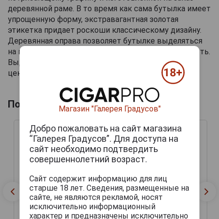
деревянной раме. В то время как сама бутылка имеет
упрощенную форму, экстравагантная золотая
этикетка придает роскоши классическому дизайну.
Деревянная оправа позволяет бутылке выделяться
на витрине и придает ей еще большую изысканность.
Выдающийся продукт, идеально подходящий для
ценителей винтажного арманьяка.
Похожие арманьяки
Магазин "Галерея Градусов"
Добро пожаловать на сайт магазина
“Галерея Градусов”. Для доступа на
сайт необходимо подтвердить
совершеннолетний возраст.
Сайт содержит информацию для лиц
старше 18 лет. Сведения, размещенные на
сайте, не являются рекламой, носят
Cles des Ducs Trilogie
исключительно информационный
1987 1973 1999 years
характер и предназначены исключительно
Арманьяк Кле де Дюк