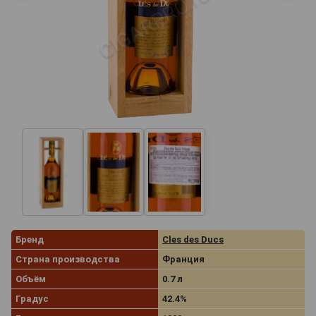
Бренд
Cles des Ducs
Страна производства
Франция
Объём
0.7 л
Градус
42.4%