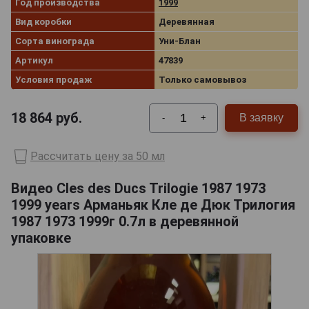
Год производства
1999
Вид коробки
Деревянная
Сорта винограда
Уни-Блан
Артикул
47839
Условия продаж
Только самовывоз
18 864
руб.
В заявку
-
+
Рассчитать цену за 50 мл
Видео Cles des Ducs Trilogie 1987 1973
1999 years Арманьяк Кле де Дюк Трилогия
1987 1973 1999г 0.7л в деревянной
упаковке