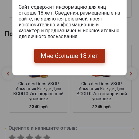
упаковке
упаковке
Сайт содержит информацию для лиц
9 194 руб.
11 878 руб.
старше 18 лет. Сведения, размещенные на
сайте, не являются рекламой, носят
исключительно информационный
характер и предназначены исключительно
Похожие напитки по году производства
для личного пользования.
Мне больше 18 лет
Cles des Ducs VSOP
Cles des Ducs VSOP
Арманьяк Кле де Дюк
Арманьяк Кле де Дюк
ВСОП 0.7л в подарочной
ВСОП 0.7л в подарочной
упаковке
упаковке
7 340 руб.
7 245 руб.
Оцените и напишите отзыв: