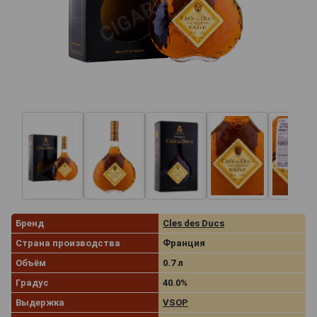
Бренд
Cles des Ducs
Страна производства
Франция
Объём
0.7 л
Градус
40.0%
Выдержка
VSOP