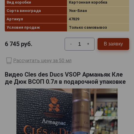
Вид коробки
Картонная коробка
Сорта винограда
Уни-Блан
Артикул
47829
Условия продаж
Только самовывоз
6 745
руб.
В заявку
-
+
Рассчитать цену за 50 мл
Видео Cles des Ducs VSOP Арманьяк Кле
де Дюк ВСОП 0.7л в подарочной упаковке