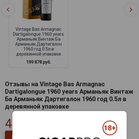
Vintage Bas Armagnac
Dartigalongue 1960 years
Арманьяк Винтаж Ба
Арманьяк Дартигалон
1960 год 0.5л в
деревянной упаковке
199 878 руб.
Отзывы на Vintage Bas Armagnac
Dartigalongue 1960 years Арманьяк Винтаж
Ба Арманьяк Дартигалон 1960 год 0.5л в
деревянной упаковке
4
Всего
1
отзыв
Напишите отзыв