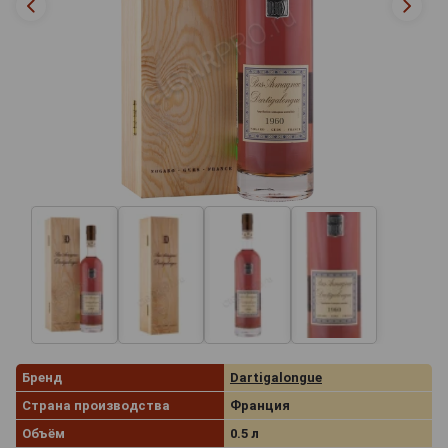
Бренд
Dartigalongue
Страна производства
Франция
Объём
0.5 л