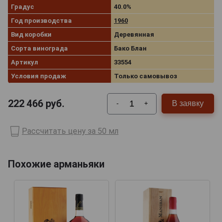
Градус
40.0%
Год производства
1960
Вид коробки
Деревянная
Сорта винограда
Бако Блан
Артикул
33554
Условия продаж
Только самовывоз
222 466
руб.
В заявку
-
+
Рассчитать цену за 50 мл
Похожие арманьяки