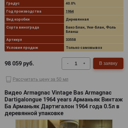
Градус
40.0%
Год производства
1964
Вид коробки
Деревянная
Сорта винограда
Бако Блан, Уни-Блан, Фоль
Бланш
Артикул
33558
Условия продаж
Только самовывоз
98 059
руб.
В заявку
-
+
Рассчитать цену за 50 мл
Видео Armagnac Vintage Bas Armagnac
Dartigalongue 1964 years Арманьяк Винтаж
Ба Арманьяк Дартигалон 1964 года 0.5л в
деревянной упаковке