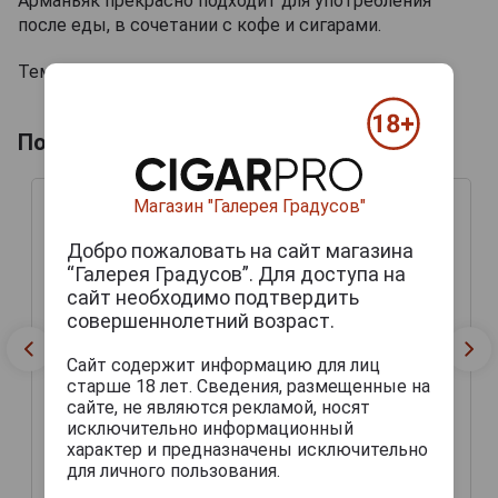
Арманьяк прекрасно подходит для употребления
после еды, в сочетании с кофе и сигарами.
Температура подачи 25°С.
Похожие арманьяки
Магазин "Галерея Градусов"
Добро пожаловать на сайт магазина
“Галерея Градусов”. Для доступа на
сайт необходимо подтвердить
совершеннолетний возраст.
Сайт содержит информацию для лиц
старше 18 лет. Сведения, размещенные на
сайте, не являются рекламой, носят
Armagnac Vintage Bas
Armagnac Vintage Bas
исключительно информационный
Armagnac Dartigalongue
Armagnac Dartigalongue
1964 years Арманьяк
1964 years Арманьяк
характер и предназначены исключительно
Винтаж Ба Арманьяк
Винтаж Ба Арманьяк
для личного пользования.
Дартигалон 1964 года
Дартигалон 1964 года