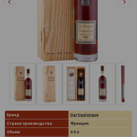
Бренд
Dartigalongue
Страна производства
Франция
Объём
0.5 л