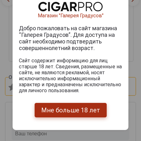
Armagnac Vintage Bas
Armagnac Dartigalongue
1971 years Арманьяк
Магазин "Галерея Градусов"
Armagnac Vintage Bas
Винтаж Ба Арманьяк
Armagnac Dartigalongue
Дартигалон 1971 года
1971 years Арманьяк
Добро пожаловать на сайт магазина
0.5л в деревянной
Винтаж Ба Арманьяк
“Галерея Градусов”. Для доступа на
упаковке
Дартигалон 1971 года
сайт необходимо подтвердить
0.5л в деревянной
совершеннолетний возраст.
упаковке
84 620 руб.
72 135 руб.
Сайт содержит информацию для лиц
старше 18 лет. Сведения, размещенные на
сайте, не являются рекламой, носят
Оцените и напишите отзыв:
исключительно информационный
характер и предназначены исключительно
для личного пользования.
Мне больше 18 лет