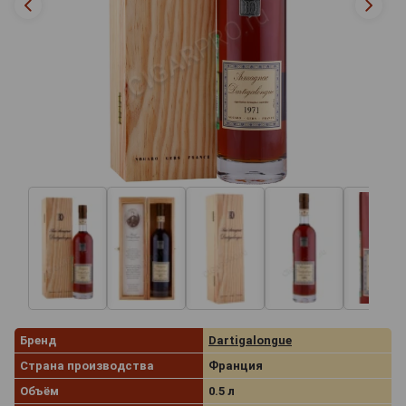
Бренд
Dartigalongue
Страна производства
Франция
Объём
0.5 л