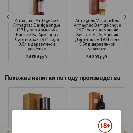
Armagnac Vintage Bas
Armagnac Vintage Bas
Armagnac Dartigalongue
Armagnac Dartigalongue
1971 years Арманьяк
1971 years Арманьяк
Винтаж Ба Арманьяк
Винтаж Ба Арманьяк
Дартигалон 1971 года
Дартигалон 1971 года
0.5л в деревянной
0.5л в деревянной
упаковке
упаковке
24 054 руб.
34 803 руб.
Похожие напитки по году производства