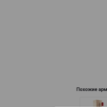
Maison Gelas
Marquis de Caussade
Marquis de Montesquiou
Marquis de Sauval
Monluc
Montal
Nismes Delclou
Prince d'Arignac
Saint Aubin
Saint-Christeau
Samalens Bas
Sempe
Похожие арм
Tresor des Rois
Uby