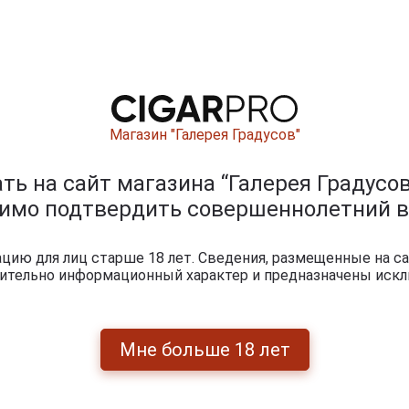
s
Vintage Bas
c
Armagnac
Магазин "Галерея Градусов"
 1974
Dartigalongue 1974
Da
Vintage Bas
ьяк
years Арманьяк
Armagnac
а
Винтаж Ба
ь на сайт магазина “Галерея Градусов
Dartigalongue 1974
Арманьяк
years Арманьяк
1974
Дартигалон 1974
Д
димо подтвердить совершеннолетний в
Винтаж Ба
в
года 0.5л в
Арманьяк
й
деревянной
Дартигалон 1974
упаковке
года 0.5л в
ию для лиц старше 18 лет. Сведения, размещенные на са
деревянной
чительно информационный характер и предназначены искл
упаковке
.
27 449 руб.
23 105 руб.
Мне больше 18 лет
итки по году производства