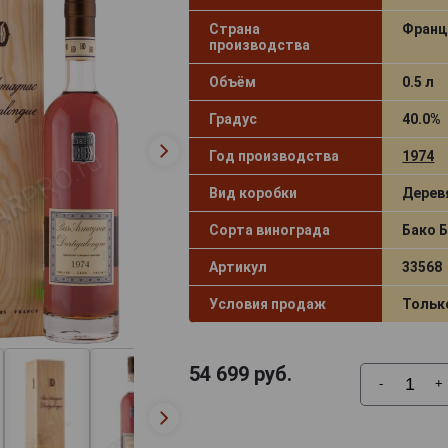
Страна
Франц
производства
Объём
0.5 л
Градус
40.0%
Год производства
1974
Вид коробки
Дерев
Сорта винограда
Бако 
Артикул
33568
Условия продаж
Тольк
54 699
руб.
-
+