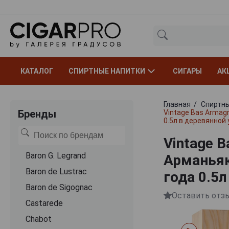
КАТАЛОГ
СПИРТНЫЕ НАПИТКИ
СИГАРЫ
АК
Главная
Спиртны
Бренды
Vintage Bas Armag
0.5л в деревянной
Vintage B
Baron G. Legrand
Арманьяк
Baron de Lustrac
года 0.5
Baron de Sigognac
Оставить отз
Castarede
Chabot