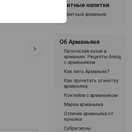
Элитные напитки
Элитный арманьяк
Об Арманьяке
Гасконская кухня и
арманьяк. Рецепты блюд
с арманьяком
Как пить Арманьяк?
Как прочитать этикетку
арманьяка
Коктейли с арманьяком
Марки арманьяка
Отличие арманьяка от
коньяка
Субрегионы