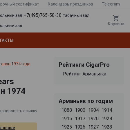
рочный сертификат
Календарь праздников
Telegram
+7(495)765-58-38
гольный зал
табачный зал
Корзина
гольный зал
ТАКТЫ
Рейтинги CigarPro
галон 1974 года
Рейтинг Арманьяка
ears
н 1974
Арманьяк по годам
1888
1900
1904
1914
копировать ссылку
1915
1917
1920
1924
1925
1926
1927
1928
alongue