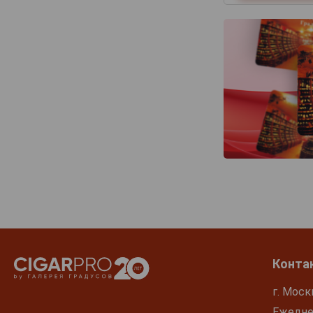
Конта
г. Моск
Ежеднев