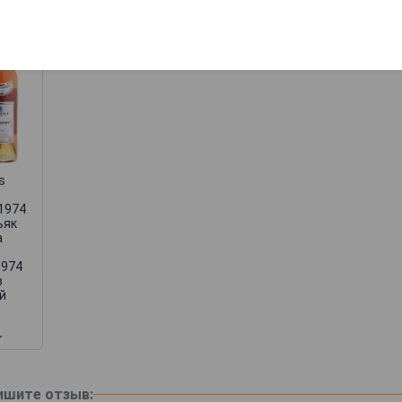
s
c
 1974
ьяк
а
1974
в
й
.
ишите отзыв: