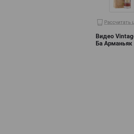
Domaine de Haubet
Francis Darroze
Рассчитать ц
Henri d'Osne
Видео Vintag
Janneau
Ба Арманьяк 
Jean Cave
Joy
Laballe
Laberdolive
Lafontan
Laguille
Larressingle
Laterrade
Les Comtes de Cadignan
Les Delices de Juliette