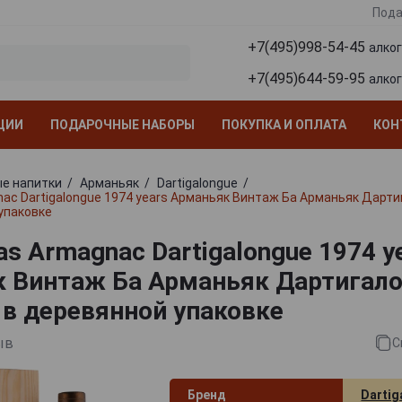
Пода
+7(495)998-54-45
алко
+7(495)644-59-95
алко
ЦИИ
ПОДАРОЧНЫЕ НАБОРЫ
ПОКУПКА И ОПЛАТА
КОН
е напитки
Арманьяк
Dartigalongue
nac Dartigalongue 1974 years Арманьяк Винтаж Ба Арманьяк Дарти
 упаковке
as Armagnac Dartigalongue 1974 y
 Винтаж Ба Арманьяк Дартигало
л в деревянной упаковке
ыв
С
Бренд
Dartig