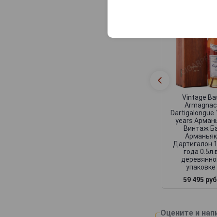
Vintage Ba
Armagna
Dartigalongue
years Арман
Винтаж Б
Арманьяк
Дартигалон 
года 0.5л 
деревянно
упаковке
59 495 руб
Оцените и нап