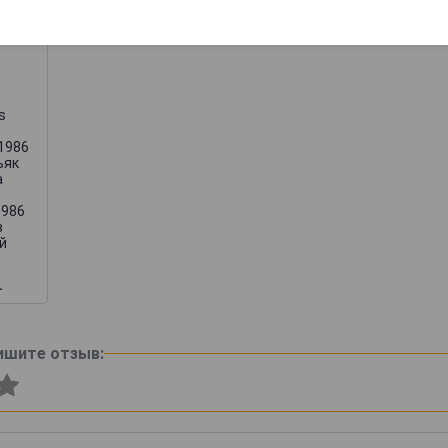
s
c
 1986
ьяк
а
1986
в
й
.
ишите отзыв: