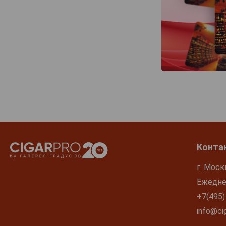
Конта
г. Моск
Ежеднев
+7(495)
info@cig