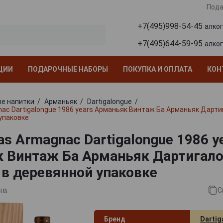
Пода
+7(495)998-54-45
алко
+7(495)644-59-95
алко
ЦИИ
ПОДАРОЧНЫЕ НАБОРЫ
ПОКУПКА И ОПЛАТА
КОН
е напитки
Арманьяк
Dartigalongue
nac Dartigalongue 1986 years Арманьяк Винтаж Ба Арманьяк Дарти
 упаковке
as Armagnac Dartigalongue 1986 y
 Винтаж Ба Арманьяк Дартигало
л в деревянной упаковке
ыв
С
Бренд
Dartig