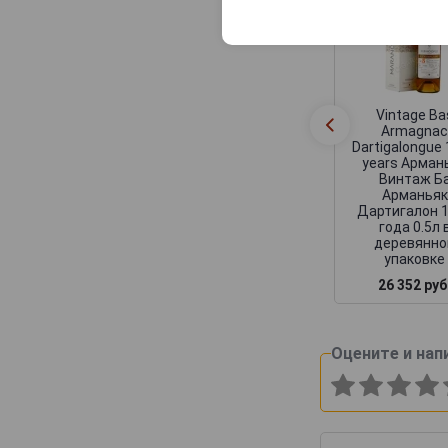
Vintage Ba
Armagna
Dartigalongue
years Арман
Винтаж Б
Арманьяк
Дартигалон 
года 0.5л 
деревянно
упаковке
26 352 руб
Оцените и нап