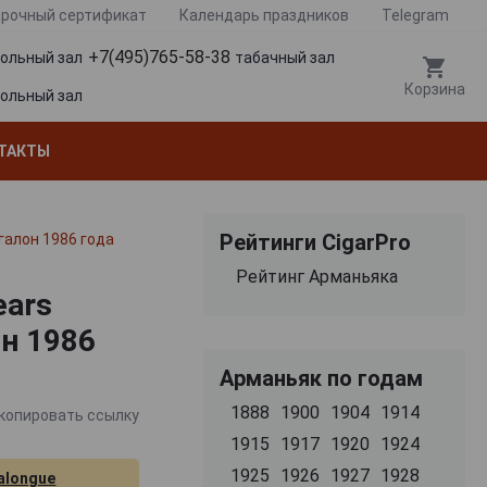
рочный сертификат
Календарь праздников
Telegram
+7(495)765-58-38
гольный зал
табачный зал
Корзина
гольный зал
ТАКТЫ
Рейтинги CigarPro
галон 1986 года
Рейтинг Арманьяка
ears
н 1986
Арманьяк по годам
1888
1900
1904
1914
копировать ссылку
1915
1917
1920
1924
1925
1926
1927
1928
alongue