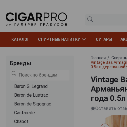
КАТАЛОГ
СПИРТНЫЕ НАПИТКИ
СИГАРЫ
АК
Главная
Спиртны
Бренды
Vintage Bas Armag
0.5л в деревянной
Vintage B
Baron G. Legrand
Арманьяк
Baron de Lustrac
года 0.5
Baron de Sigognac
Оставить отз
Castarede
Chabot