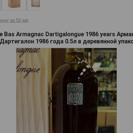
ену за 50 мл
e Bas Armagnac Dartigalongue 1986 years Арм
Дартигалон 1986 года 0.5л в деревянной упак