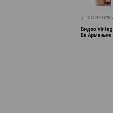
Domaine de Haubet
Francis Darroze
Рассчитать ц
Henri d'Osne
Видео Vintag
Janneau
Ба Арманьяк 
Jean Cave
Joy
Laballe
Laberdolive
Lafontan
Laguille
Larressingle
Laterrade
Les Comtes de Cadignan
Les Delices de Juliette