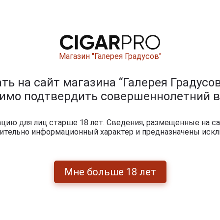
Магазин "Галерея Градусов"
s
Vintage Bas
c
Armagnac
 1986
Dartigalongue 1986
Da
Vintage Bas
ь на сайт магазина “Галерея Градусов
ьяк
years Арманьяк
Armagnac
а
Винтаж Ба
димо подтвердить совершеннолетний в
Dartigalongue 1986
Арманьяк
years Арманьяк
1986
Дартигалон 1986
Д
Винтаж Ба
в
года 0.5л в
Арманьяк
ию для лиц старше 18 лет. Сведения, размещенные на са
й
деревянной
Дартигалон 1986
упаковке
чительно информационный характер и предназначены искл
года 0.5л в
деревянной
упаковке
.
41 183 руб.
16 190 руб.
Мне больше 18 лет
итки по году производства