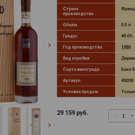
Страна
Франц
производства
Объём
0.5 л
Градус
40.0%
Год производства
1986
Вид коробки
Дерев
Сорта винограда
Бако Б
Артикул
40038
Условия продаж
Тольк
29 159
руб.
-
+