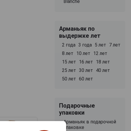
Blanche
Арманьяк по
выдержке лет
2 года
3 года
5 лет
7 лет
8 лет
10 лет
12 лет
15 лет
16 лет
18 лет
25 лет
30 лет
40 лет
50 лет
60 лет
Подарочные
упаковки
Арманьяк в подарочной
упаковке