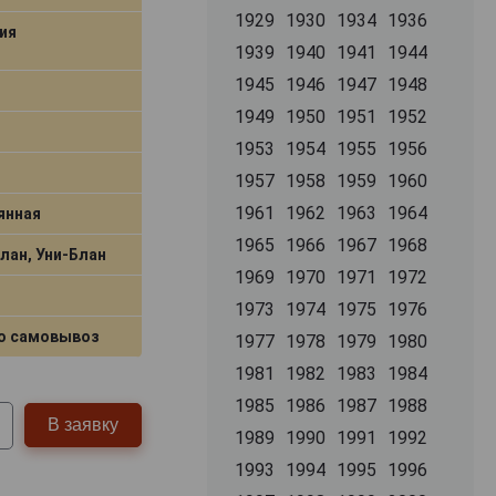
1929
1930
1934
1936
ия
1939
1940
1941
1944
1945
1946
1947
1948
1949
1950
1951
1952
1953
1954
1955
1956
1957
1958
1959
1960
1961
1962
1963
1964
янная
1965
1966
1967
1968
лан, Уни-Блан
1969
1970
1971
1972
1973
1974
1975
1976
о самовывоз
1977
1978
1979
1980
1981
1982
1983
1984
1985
1986
1987
1988
В заявку
1989
1990
1991
1992
1993
1994
1995
1996