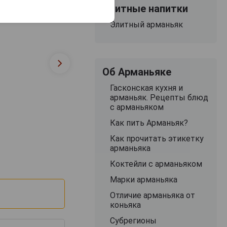
Элитные напитки
Элитный арманьяк
Об Арманьяке
Гасконская кухня и
арманьяк. Рецепты блюд
с арманьяком
Как пить Арманьяк?
Как прочитать этикетку
арманьяка
Коктейли с арманьяком
Марки арманьяка
Отличие арманьяка от
коньяка
Субрегионы