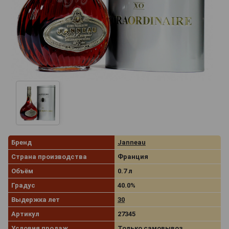
Бренд
Janneau
Страна производства
Франция
Объём
0.7 л
Градус
40.0%
Выдержка лет
30
Артикул
27345
Условия продаж
Только самовывоз