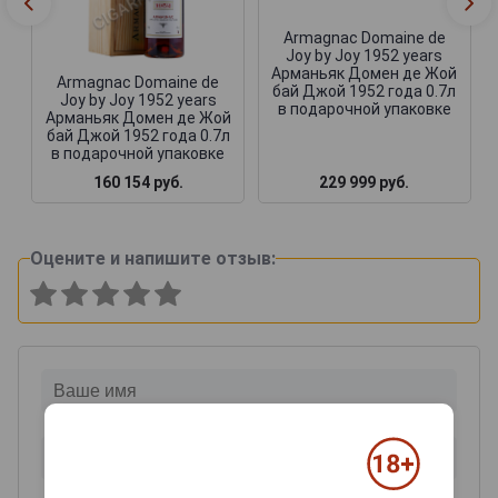
Armagnac Domaine de
Joy by Joy 1952 years
Арманьяк Домен де Жой
Armagnac Domaine de
бай Джой 1952 года 0.7л
Joy by Joy 1952 years
в подарочной упаковке
Арманьяк Домен де Жой
бай Джой 1952 года 0.7л
в подарочной упаковке
160 154 руб.
229 999 руб.
Оцените и напишите отзыв: