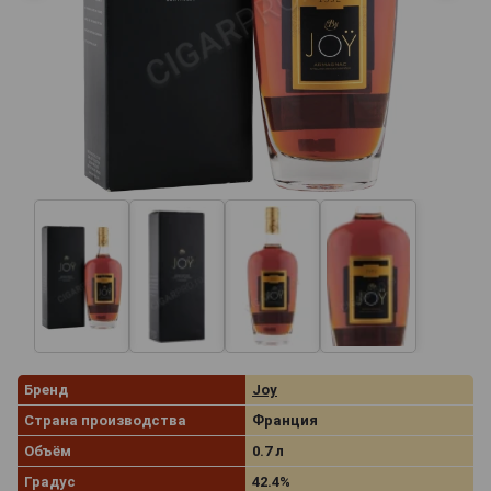
Бренд
Joy
Страна производства
Франция
Объём
0.7 л
Градус
42.4%