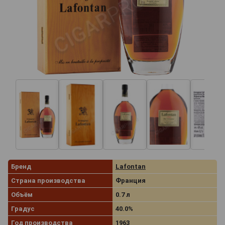
Бренд
Lafontan
Страна производства
Франция
Объём
0.7 л
Градус
40.0%
Год производства
1963