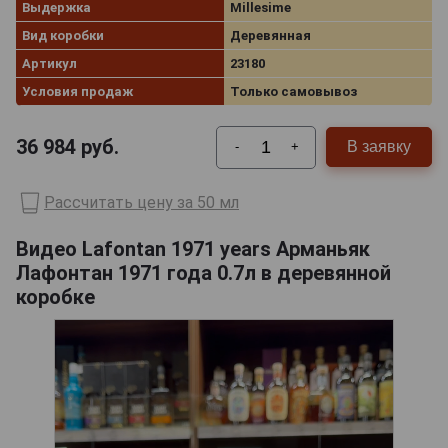
Выдержка
Millesime
Вид коробки
Деревянная
Артикул
23180
Условия продаж
Только самовывоз
36 984
руб.
В заявку
-
+
Рассчитать цену за 50 мл
Видео Lafontan 1971 years Арманьяк
Лафонтан 1971 года 0.7л в деревянной
коробке