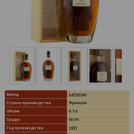
Бренд
Lafontan
Страна производства
Франция
Объём
0.7 л
Градус
40.0%
Год производства
1971