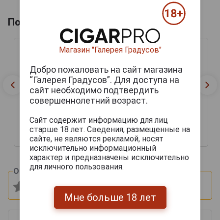
Похожие арманьяки
Магазин "Галерея Градусов"
Добро пожаловать на сайт магазина
“Галерея Градусов”. Для доступа на
сайт необходимо подтвердить
совершеннолетний возраст.
Lafontan 1971 years
Lafontan 1971 years
Арманьяк Лафонтан
Арманьяк Лафонтан
1971 года 0.7л в
1971 года 0.7л в
Сайт содержит информацию для лиц
деревянной коробке
деревянной коробке
старше 18 лет. Сведения, размещенные на
24 054 руб.
34 803 руб.
сайте, не являются рекламой, носят
исключительно информационный
характер и предназначены исключительно
для личного пользования.
Оцените и напишите отзыв:
Мне больше 18 лет