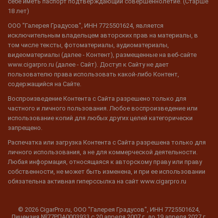
себе иметь паспорт подтверждающий совершеннолетие. (Старше
18 лет)
ООО "Галерея Градусов", ИНН 7725501624, является
исключительным владельцем авторских прав на материалы, в
том числе тексты, фотоматериалы, аудиоматериалы,
видеоматериалы (далее - Контент), размещенные на веб-сайте
www.cigarpro.ru (далее - Сайт). Доступ к Сайту не дает
пользователю права использовать какой-либо Контент,
содержащийся на Сайте.
Воспроизведение Контента с Сайта разрешено только для
частного и личного пользования. Любое воспроизведение или
использование копий для любых других целей категорически
запрещено.
Распечатка или загрузка Контента с Сайта разрешена только для
личного использования, а не для коммерческой деятельности.
Любая информация, относящаяся к авторскому праву или праву
собственности, не может быть изменена, и при ее использовании
обязательна активная гиперссылка на сайт www.cigarpro.ru
© 2026 CigarPro.ru, ООО "Галерея Градусов", ИНН 7725501624,
Лицензия №77РПА0003933 c 20 апреля 2007 г. до 19 апреля 2027 г.