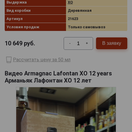
Выдержка
XO
Вид коробки
Деревянная
Артикул
21623
Условия продаж
Только самовывоз
10 649
руб.
В заявку
-
+
Рассчитать цену за 50 мл
Видео Armagnac Lafontan XO 12 years
Арманьяк Лафонтан XO 12 лет