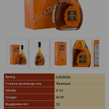
Бренд
Lafontan
Страна производства
Франция
Объём
0.7 л
Градус
40.0%
Выдержка лет
12