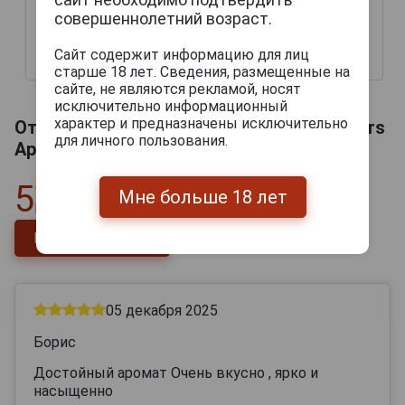
Armagnac Lafontan XO
Armagnac Lafontan XO
совершеннолетний возраст.
12 years Арманьяк
12 years Арманьяк
Лафонтан XO 12 лет
Лафонтан XO 12 лет
Сайт содержит информацию для лиц
10 493 руб.
11 727 руб.
старше 18 лет. Сведения, размещенные на
сайте, не являются рекламой, носят
исключительно информационный
характер и предназначены исключительно
Отзывы на Armagnac Lafontan XO 12 years
для личного пользования.
Арманьяк Лафонтан XO 12 лет
5
Мне больше 18 лет
Всего
1
отзыв
Напишите отзыв
05 декабря 2025
Борис
Достойный аромат Очень вкусно , ярко и
насыщенно