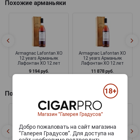
Похожие арманьяки
Armagnac Lafontan XO
Armagnac Lafontan XO
12 years Арманьяк
12 years Арманьяк
Лафонтан XO 12 лет
Лафонтан XO 12 лет
9 194 руб.
11 878 руб.
Похожие напитки по году производства
Магазин "Галерея Градусов"
Добро пожаловать на сайт магазина
“Галерея Градусов”. Для доступа на
сайт необходимо подтвердить