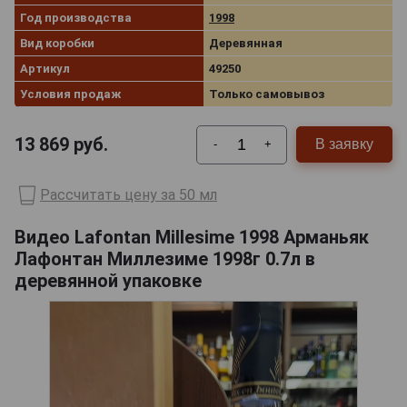
Год производства
1998
Вид коробки
Деревянная
Артикул
49250
Условия продаж
Только самовывоз
13 869
руб.
В заявку
-
+
Рассчитать цену за 50 мл
Видео Lafontan Millesime 1998 Арманьяк
Лафонтан Миллезиме 1998г 0.7л в
деревянной упаковке