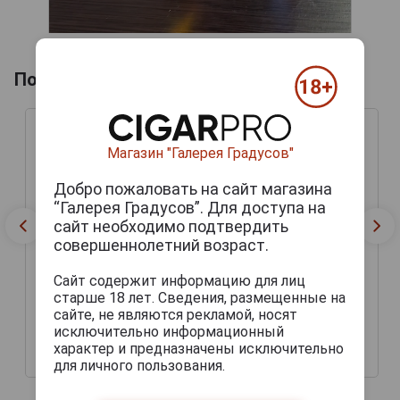
Похожие арманьяки
Магазин "Галерея Градусов"
Добро пожаловать на сайт магазина
“Галерея Градусов”. Для доступа на
сайт необходимо подтвердить
совершеннолетний возраст.
Lafontan Millesime 1998
Арманьяк Лафонтан
Сайт содержит информацию для лиц
Миллезиме 1998г 0.7л в
Lafontan Millesime 1998
старше 18 лет. Сведения, размещенные на
деревянной упаковке
Арманьяк Лафонтан
сайте, не являются рекламой, носят
Миллезиме 1998г 0.7л в
исключительно информационный
деревянной упаковке
характер и предназначены исключительно
13 030 руб.
14 368 руб.
для личного пользования.