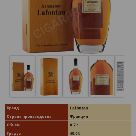
Бренд
Lafontan
Страна производства
Франция
Объём
0.7 л
Градус
40.0%