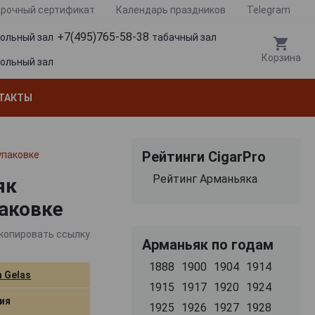
рочный сертификат
Календарь праздников
Telegram
+7(495)765-58-38
гольный зал
табачный зал
Корзина
гольный зал
ТАКТЫ
Рейтинги CigarPro
упаковке
Рейтинг Арманьяка
як
паковке
копировать ссылку
Арманьяк по годам
1888
1900
1904
1914
 Gelas
1915
1917
1920
1924
ия
1925
1926
1927
1928