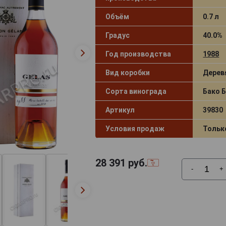
Объём
0.7 л
Градус
40.0%
Год производства
1988
Вид коробки
Дерев
Сорта винограда
Бако 
Артикул
39830
Условия продаж
Тольк
28 391
руб.
-
+