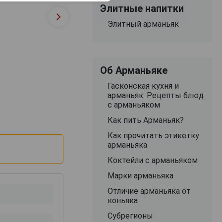
Элитные напитки
Элитный арманьяк
Об Арманьяке
Гасконская кухня и
арманьяк. Рецепты блюд
с арманьяком
Как пить Арманьяк?
Как прочитать этикетку
арманьяка
Коктейли с арманьяком
Марки арманьяка
Отличие арманьяка от
коньяка
Субрегионы