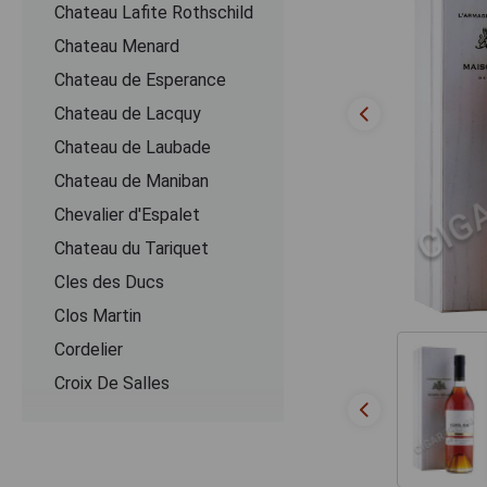
Chateau Lafite Rothschild
Chateau Menard
Chateau de Esperance
Chateau de Lacquy
Chateau de Laubade
Chateau de Maniban
Chevalier d'Espalet
Chаteau du Tariquet
Cles des Ducs
Clos Martin
Cordelier
Croix De Salles
Dartigalongue
De Pontiac
Delord