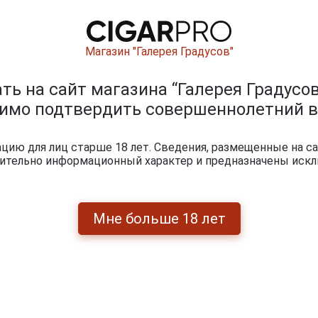
Магазин "Галерея Градусов"
ison
Armagnac Maison
ears
Gelas 1988 years
йсон
Арманьяк Мейсон
ь на сайт магазина “Галерея Градусов
Armagnac Maison
A
.7л в
Желас 1988г 0.7л в
Gelas 1988 years
G
димо подтвердить совершеннолетний в
й
деревянной
Арманьяк Мейсон
А
упаковке
Желас 1988г 0.7л в
Же
деревянной
ию для лиц старше 18 лет. Сведения, размещенные на са
упаковке
чительно информационный характер и предназначены искл
.
10 952 руб.
13 175 руб.
итки по году производства
Мне больше 18 лет