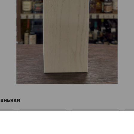
аньяки