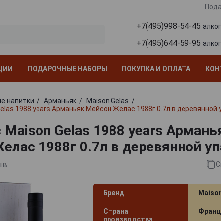
Пода
+7(495)998-54-45
алко
+7(495)644-59-95
алко
ЦИИ
ПОДАРОЧНЫЕ НАБОРЫ
ПОКУПКА И ОПЛАТА
КОН
е напитки
Арманьяк
Maison Gelas
elas 1988 years Арманьяк Мейсон Желас 1988г 0.7л в деревянной 
 Maison Gelas 1988 years Армань
елас 1988г 0.7л в деревянной у
ыв
С
Бренд
Maison
Страна
Франц
производства