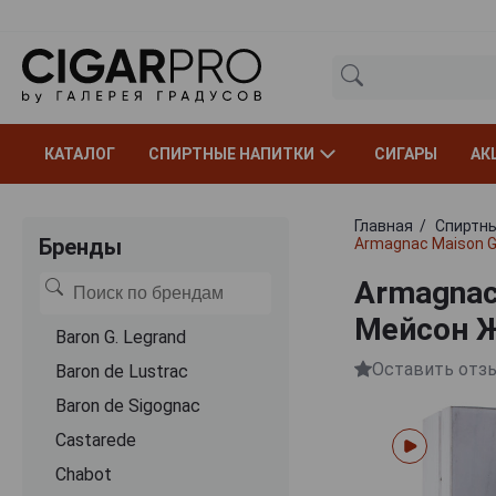
КАТАЛОГ
СПИРТНЫЕ НАПИТКИ
СИГАРЫ
АК
Главная
Спиртны
Бренды
Armagnac Maison G
Armagnac
Мейсон Ж
Baron G. Legrand
Оставить отз
Baron de Lustrac
Baron de Sigognac
Castarede
Chabot