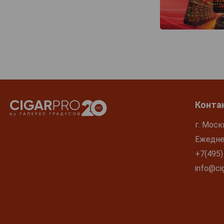
Конта
г. Моск
Ежеднев
+7(495)
info@cig