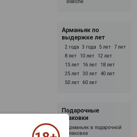
Blanche
Арманьяк по
выдержке лет
2 года
3 года
5 лет
7 лет
8 лет
10 лет
12 лет
15 лет
16 лет
18 лет
25 лет
30 лет
40 лет
50 лет
60 лет
Подарочные
упаковки
Арманьяк в подарочной
упаковке