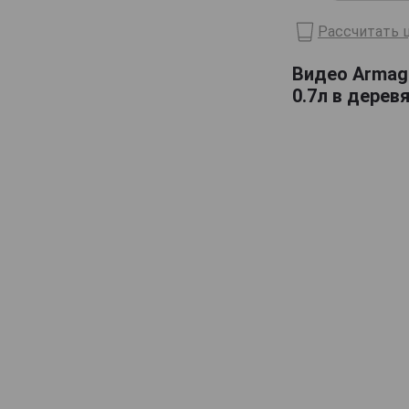
Domaine de Haubet
Рассчитать ц
Francis Darroze
Видео Armagn
Henri d'Osne
0.7л в дерев
Janneau
Jean Cave
Joy
Laballe
Laberdolive
Lafontan
Laguille
Larressingle
Laterrade
Les Comtes de Cadignan
Les Delices de Juliette