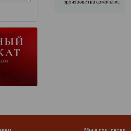
производства арманьяка
елям
Мы в соц. сетях