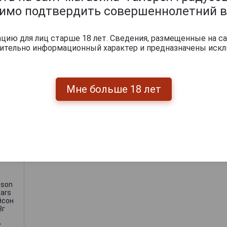
димо подтвердить совершеннолетний в
Armagnac Maison
Gelas 1993 years
Арманьяк Мейсон
ison
Armagnac Maison
A
Желас 1993г
ears
Gelas 1993 years
G
ию для лиц старше 18 лет. Сведения, размещенные на са
йсон
Арманьяк Мейсон
А
чительно информационный характер и предназначены искл
3г
Желас 1993г
.
9 223 руб.
14 330 руб.
Мне больше 18 лет
итки по году производства
ison
ears
йсон
3г
.