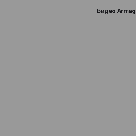
Domaine de Haubet
Видео Armagn
Francis Darroze
Henri d'Osne
Janneau
Jean Cave
Joy
Laballe
Laberdolive
Lafontan
Laguille
Larressingle
Laterrade
Les Comtes de Cadignan
Les Delices de Juliette