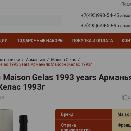
Пода
+7(495)998-54-45
алко
+7(495)644-59-95
алко
ЦИИ
ПОДАРОЧНЫЕ НАБОРЫ
ПОКУПКА И ОПЛАТА
КОН
е напитки
Арманьяк
Maison Gelas
elas 1993 years Арманьяк Мейсон Желас 1993г
 Maison Gelas 1993 years Армань
елас 1993г
ыв
С
Бренд
Maison
Страна
Франц
производства