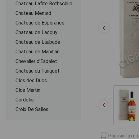
Chateau Lafite Rothschild
Chateau Menard
Chateau de Esperance
Chateau de Lacquy
Chateau de Laubade
Chateau de Maniban
Chevalier d'Espalet
Chаteau du Tariquet
Cles des Ducs
Clos Martin
Cordelier
Croix De Salles
Dartigalongue
De Pontiac
Рассчитать ц
Delord