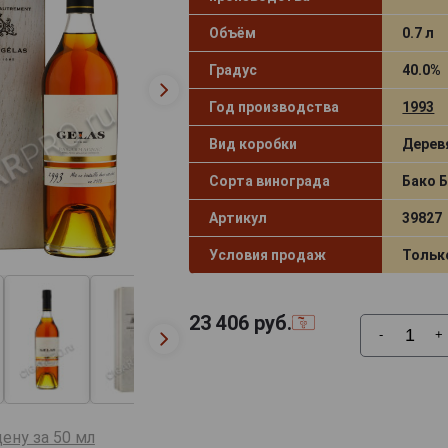
Объём
0.7 л
Градус
40.0%
Год производства
1993
Вид коробки
Дерев
Сорта винограда
Бако 
Артикул
39827
Условия продаж
Тольк
23 406
руб.
-
+
ену за 50 мл