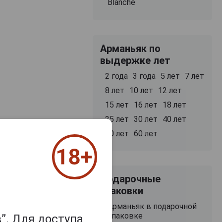
Blanche
Арманьяк по
выдержке лет
2 года
3 года
5 лет
7 лет
8 лет
10 лет
12 лет
15 лет
16 лет
18 лет
25 лет
30 лет
40 лет
50 лет
60 лет
Подарочные
упаковки
Арманьяк в подарочной
Armagnac Maison
Armagnac Mais
Gelas 1993 years
Gelas 1993 year
упаковке
”. Для доступа
Арманьяк Мейсон
Арманьяк Мейс