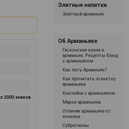
Элитные напитки
Элитный арманьяк
Об Арманьяке
Гасконская кухня и
арманьяк. Рецепты блюд
с арманьяком
Как пить Арманьяк?
Как прочитать этикетку
арманьяка
Коктейли с арманьяком
з 2000 знаков
Марки арманьяка
Отличие арманьяка от
коньяка
Субрегионы