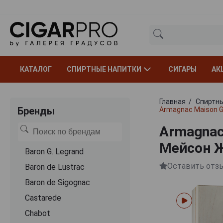
КАТАЛОГ
СПИРТНЫЕ НАПИТКИ
СИГАРЫ
АК
Главная
Спиртны
Бренды
Armagnac Maison G
Armagnac
Мейсон Ж
Baron G. Legrand
Оставить отз
Baron de Lustrac
Baron de Sigognac
Castarede
Chabot