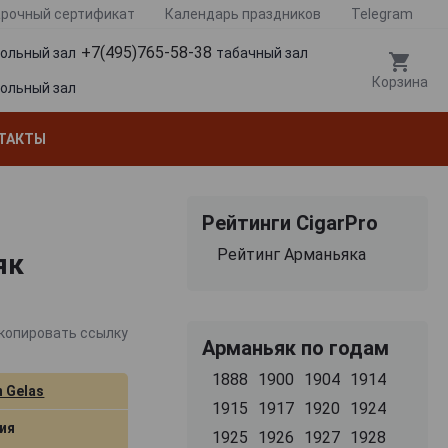
рочный сертификат
Календарь праздников
Telegram
+7(495)765-58-38
гольный зал
табачный зал
Корзина
гольный зал
ТАКТЫ
Рейтинги CigarPro
Рейтинг Арманьяка
як
копировать ссылку
Арманьяк по годам
1888
1900
1904
1914
 Gelas
1915
1917
1920
1924
ия
1925
1926
1927
1928