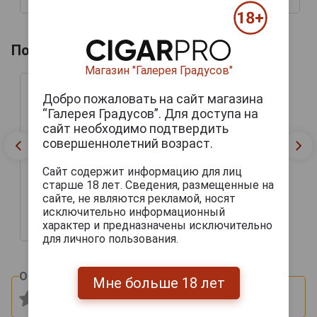
13 030 руб.
14 368 руб.
Похожие напитки по году производства
Магазин "Галерея Градусов"
Добро пожаловать на сайт магазина
“Галерея Градусов”. Для доступа на
сайт необходимо подтвердить
совершеннолетний возраст.
Armagnac Maison Gelas
Сайт содержит информацию для лиц
1998 years Арманьяк
старше 18 лет. Сведения, размещенные на
Мейсон Желас 1998г
сайте, не являются рекламой, носят
0.7л в деревянной
упаковке
исключительно информационный
характер и предназначены исключительно
18 662 руб.
для личного пользования.
Оцените и напишите отзыв:
Мне больше 18 лет