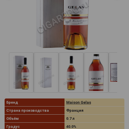
Бренд
Maison Gelas
Страна производства
Франция
Объём
0.7 л
Градус
40.0%