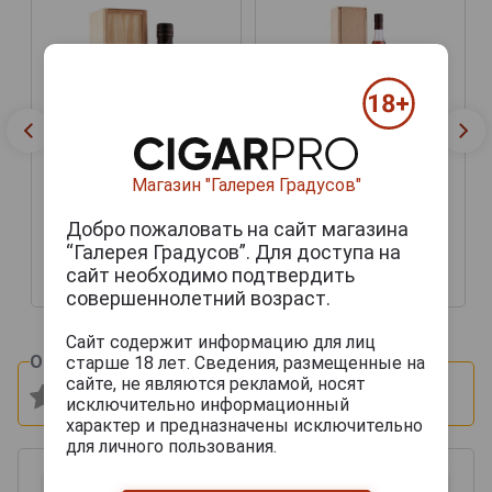
Armagnac Maison Gelas
Магазин "Галерея Градусов"
1999 years Арманьяк
Мейсон Желас 1999г
Armagnac Maison Gelas
Добро пожаловать на сайт магазина
1999 years Арманьяк
“Галерея Градусов”. Для доступа на
Мейсон Желас 1999г
сайт необходимо подтвердить
12 873 руб.
25 211 руб.
совершеннолетний возраст.
Сайт содержит информацию для лиц
Оцените и напишите отзыв:
старше 18 лет. Сведения, размещенные на
сайте, не являются рекламой, носят
исключительно информационный
характер и предназначены исключительно
для личного пользования.